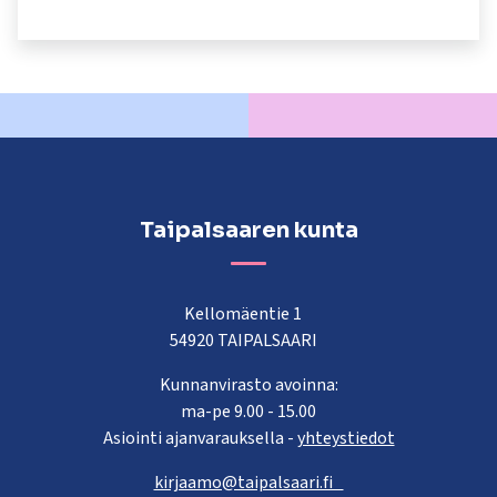
kosketus-
ja
pyyhkäisyliikkeitä.
Taipalsaaren kunta
Kellomäentie 1
54920 TAIPALSAARI
Kunnanvirasto avoinna:
ma-pe 9.00 - 15.00
Asiointi ajanvarauksella -
yhteystiedot
kirjaamo@taipalsaari.fi