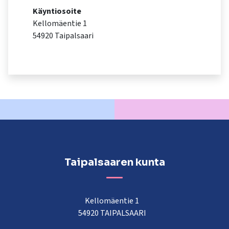
kosketus-
Käyntiosoite
ja
Kellomäentie 1
pyyhkäisyliikkeitä.
54920 Taipalsaari
Taipalsaaren kunta
Kellomäentie 1
54920 TAIPALSAARI