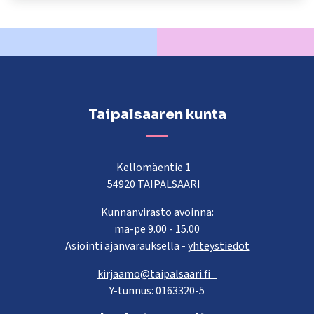
kosketus-
ja
pyyhkäisyliikkeitä.
Taipalsaaren kunta
Kellomäentie 1
54920 TAIPALSAARI
Kunnanvirasto avoinna:
ma-pe 9.00 - 15.00
Asiointi ajanvarauksella -
yhteystiedot
kirjaamo@taipalsaari.fi
Y-tunnus: 0163320-5