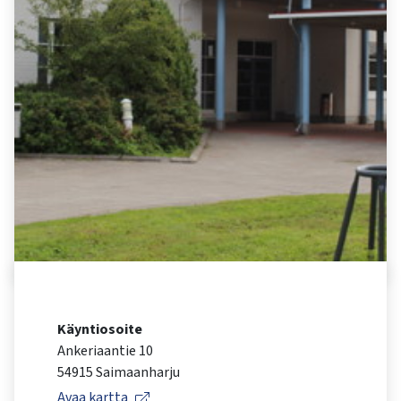
kosketus-
ja
pyyhkäisyliikkeitä.
Käyntiosoite
Ankeriaantie 10
54915 Saimaanharju
Avaa kartta