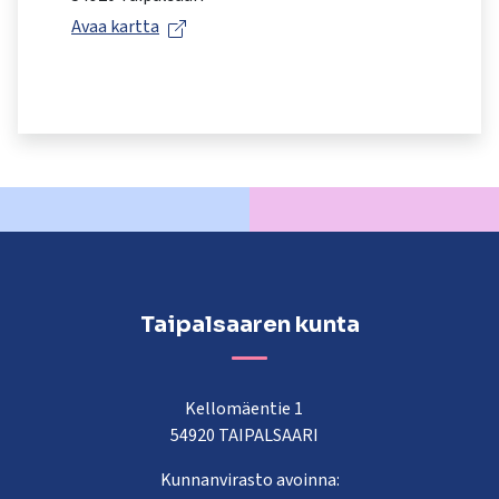
kosketus-
Avaa kartta
ja
pyyhkäisyliikkeitä.
Taipalsaaren kunta
Kellomäentie 1
54920 TAIPALSAARI
Kunnanvirasto avoinna: