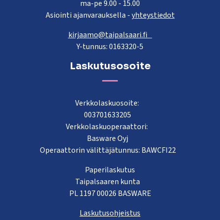
ma-pe 9.00 - 15.00
Asiointi ajanvarauksella -
yhteystiedot
kirjaamo@taipalsaari.fi
Y-tunnus: 0163320-5
Laskutusosoite
Verkkolaskuosoite:
003701633205
Verkkolaskuoperaattori:
Basware Oyj
Operaattorin välittäjätunnus: BAWCFI22
Paperilaskutus
Taipalsaaren kunta
PL 1197 00026 BASWARE
Laskutusohjeistus