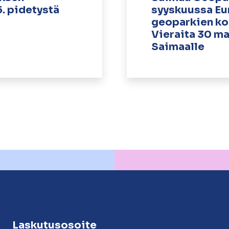
5. pidetystä
syyskuussa E
geoparkien ko
Vieraita 30 m
Saimaalle
Laskutusosoite