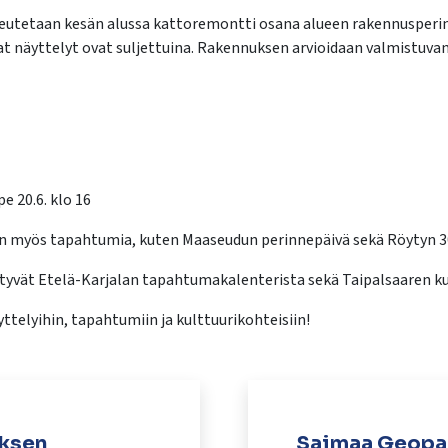
utetaan kesän alussa kattoremontti osana alueen rakennusperin
vat näyttelyt ovat suljettuina. Rakennuksen arvioidaan valmistuvan 
e 20.6. klo 16
än myös tapahtumia, kuten Maaseudun perinnepäivä sekä Röytyn 3
tyvät Etelä-Karjalan tapahtumakalenterista sekä Taipalsaaren ku
telyihin, tapahtumiin ja kulttuurikohteisiin!
uksen
Saimaa Geopar