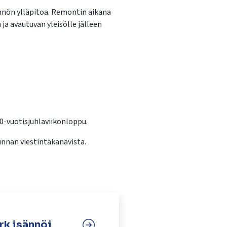
nön ylläpitoa. Remontin aikana
ja avautuvan yleisölle jälleen
0-vuotisjuhlaviikonloppu.
nnan viestintäkanavista.
k isännöi