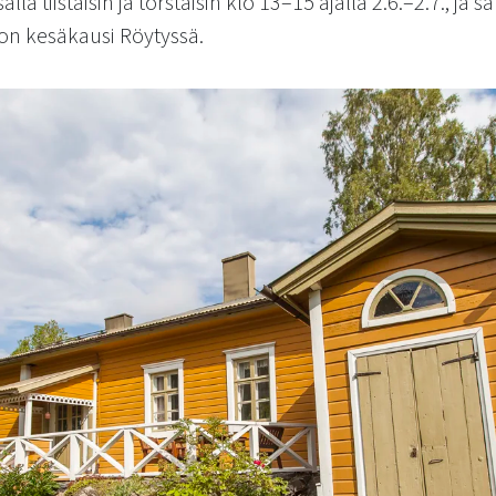
lä tiistaisin ja torstaisin klo 13–15 ajalla 2.6.–2.7., ja 
on kesäkausi Röytyssä.