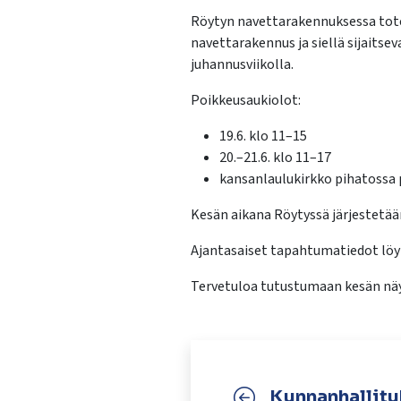
Röytyn navettarakennuksessa tote
navettarakennus ja siellä sijaitse
juhannusviikolla.
Poikkeusaukiolot:
19.6. klo 11–15
20.–21.6. klo 11–17
kansanlaulukirkko pihatossa p
Kesän aikana Röytyssä järjestetä
Ajantasaiset tapahtumatiedot löy
Tervetuloa tutustumaan kesän näyt
Kunnanhallit