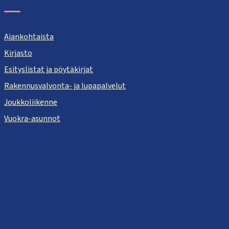
Ajankohtaista
Kirjasto
Esityslistat ja pöytäkirjat
Rakennusvalvonta- ja lupapalvelut
Joukkoliikenne
Vuokra-asunnot