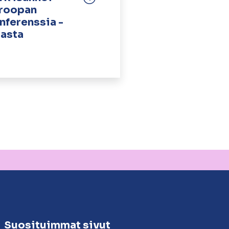
uroopan
nferenssia -
aasta
Suosituimmat sivut