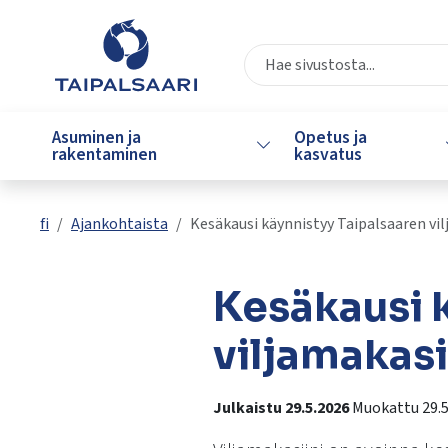
Siirry pääsisältöön
Siirry päävalikkoon
Valitse
käytettävissä
Asuminen ja
Opetus ja
Vaihda alasvetovalikkoa
oleva
rakentaminen
kasvatus
tulos
ylös-
ja
fi
Ajankohtaista
Kesäkausi käynnistyy Taipalsaaren vil
alasnuolilla.
Siirry
valittuun
Kesäkausi 
hakutulokseen
painamalla
viljamakasi
enteriä.
Kosketuslaitteiden
Julkaistu 29.5.2026
Muokattu 29.5
käyttäjät
voivat