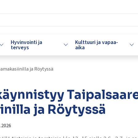
Hyvinvointi ja
Kulttuuri ja vapaa-
Vaihda alasvetovalikkoa
Vaihda alasvetovalikkoa
Vaih
terveys
aika
jamakasiinilla ja Röytyssä
käynnistyy Taipalsaar
inilla ja Röytyssä
.2026