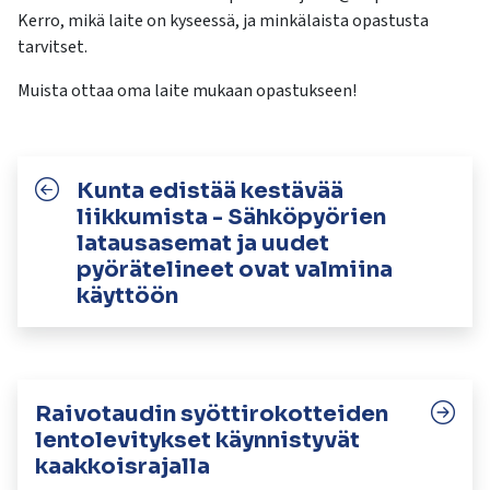
Kerro, mikä laite on kyseessä, ja minkälaista opastusta
tarvitset.
Muista ottaa oma laite mukaan opastukseen!
Kunta edistää kestävää
liikkumista - Sähköpyörien
latausasemat ja uudet
pyörätelineet ovat valmiina
käyttöön
Raivotaudin syöttirokotteiden
lentolevitykset käynnistyvät
kaakkoisrajalla