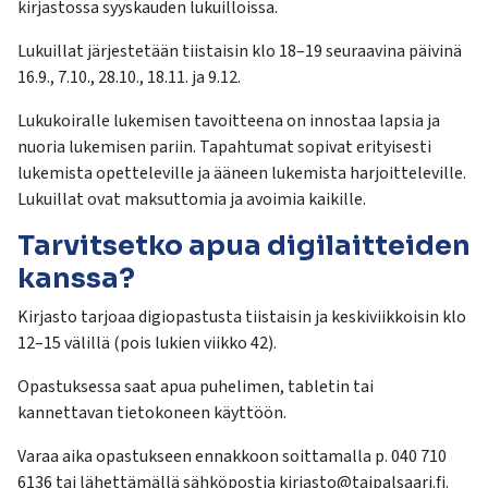
kirjastossa syyskauden lukuilloissa.
Lukuillat järjestetään tiistaisin klo 18–19 seuraavina päivinä
16.9., 7.10., 28.10., 18.11. ja 9.12.
Lukukoiralle lukemisen tavoitteena on innostaa lapsia ja
nuoria lukemisen pariin. Tapahtumat sopivat erityisesti
lukemista opetteleville ja ääneen lukemista harjoitteleville.
Lukuillat ovat maksuttomia ja avoimia kaikille.
Tarvitsetko apua digilaitteiden
kanssa?
Kirjasto tarjoaa digiopastusta tiistaisin ja keskiviikkoisin klo
12–15 välillä (pois lukien viikko 42).
Opastuksessa saat apua puhelimen, tabletin tai
kannettavan tietokoneen käyttöön.
Varaa aika opastukseen ennakkoon soittamalla p. 040 710
6136 tai lähettämällä sähköpostia kirjasto@taipalsaari.fi.