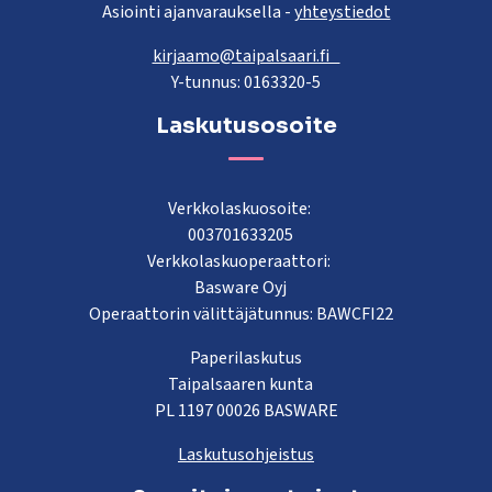
Asiointi ajanvarauksella -
yhteystiedot
kirjaamo@taipalsaari.fi
Y-tunnus: 0163320-5
Laskutusosoite
Verkkolaskuosoite:
003701633205
Verkkolaskuoperaattori:
Basware Oyj
Operaattorin välittäjätunnus: BAWCFI22
Paperilaskutus
Taipalsaaren kunta
PL 1197 00026 BASWARE
Laskutusohjeistus