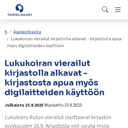
Palaute
Siirry pääsisältöön
Siirry päävalikkoon
Searc
Asuminen ja rakentaminen
Vaih
Yhteystiedot
Valitse
VisitTaipalsaari.fi
käytettävissä
Opetus ja kasvatus
Vaih
fi
Ajankohtaista
oleva
Lukukoiran vierailut kirjastolla alkavat - kirjastosta apua
tulos
myös digilaitteiden käyttöön
ylös-
Hyvinvointi ja terveys
Vaih
ja
Lukukoiran vierailut
alasnuolilla.
Kulttuuri ja vapaa-aika
Vaih
Siirry
kirjastolla alkavat -
valittuun
kirjastosta apua myös
hakutulokseen
Kunta ja päätöksenteko
Vaih
painamalla
digilaitteiden käyttöön
enteriä.
Työ ja yrittäminen
Vaih
Kosketuslaitteiden
Julkaistu 15.9.2025
Muokattu 15.9.2025
käyttäjät
voivat
Lukukoira Rutun vierailut starttaavat kirjaston
käyttää
syyskauden 16.9. Kirjastosta voit varata myös