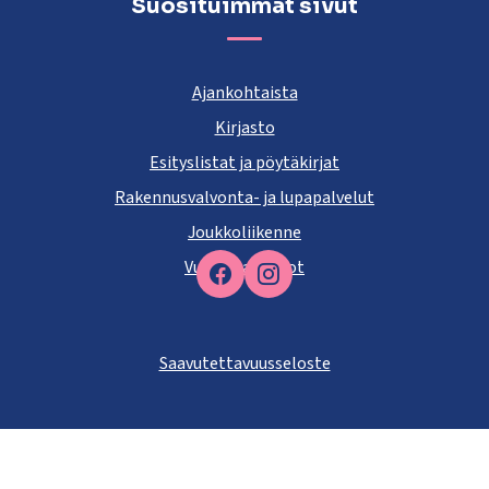
Suosituimmat sivut
Ajankohtaista
Kirjasto
Esityslistat ja pöytäkirjat
Rakennusvalvonta- ja lupapalvelut
Joukkoliikenne
Vuokra-asunnot
Facebook
Saavutettavuusseloste