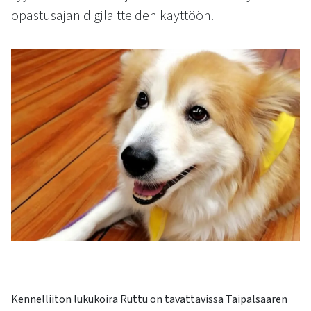
kosketus-
opastusajan digilaitteiden käyttöön.
ja
pyyhkäisyliikkeitä.
Kennelliiton lukukoira Ruttu on tavattavissa Taipalsaaren