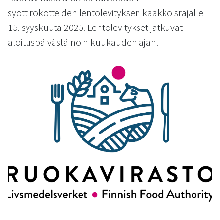
kosketus-
syöttirokotteiden lentolevityksen kaakkoisrajalle
ja
15. syyskuuta 2025. Lentolevitykset jatkuvat
pyyhkäisyliikkeitä.
aloituspäivästä noin kuukauden ajan.