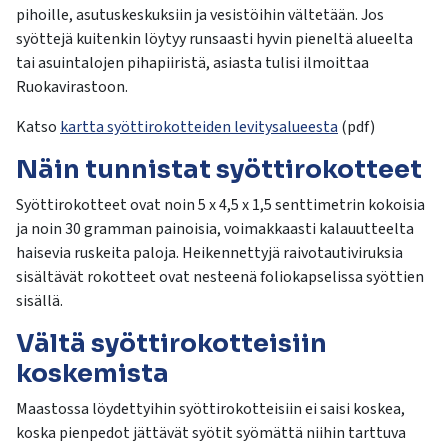
pihoille, asutuskeskuksiin ja vesistöihin vältetään. Jos
syöttejä kuitenkin löytyy runsaasti hyvin pieneltä alueelta
tai asuintalojen pihapiiristä, asiasta tulisi ilmoittaa
Ruokavirastoon.
Katso
kartta syöttirokotteiden levitysalueesta
(pdf)
Näin tunnistat syöttirokotteet
Syöttirokotteet ovat noin 5 x 4,5 x 1,5 senttimetrin kokoisia
ja noin 30 gramman painoisia, voimakkaasti kalauutteelta
haisevia ruskeita paloja. Heikennettyjä raivotautiviruksia
sisältävät rokotteet ovat nesteenä foliokapselissa syöttien
sisällä.
Vältä syöttirokotteisiin
koskemista
Maastossa löydettyihin syöttirokotteisiin ei saisi koskea,
koska pienpedot jättävät syötit syömättä niihin tarttuva