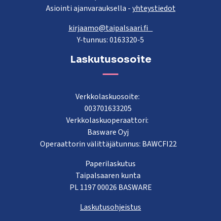
Asiointi ajanvarauksella -
yhteystiedot
kirjaamo@taipalsaari.fi
Y-tunnus: 0163320-5
Laskutusosoite
Verkkolaskuosoite:
003701633205
Verkkolaskuoperaattori:
Basware Oyj
Operaattorin välittäjätunnus: BAWCFI22
Paperilaskutus
Taipalsaaren kunta
PL 1197 00026 BASWARE
Laskutusohjeistus