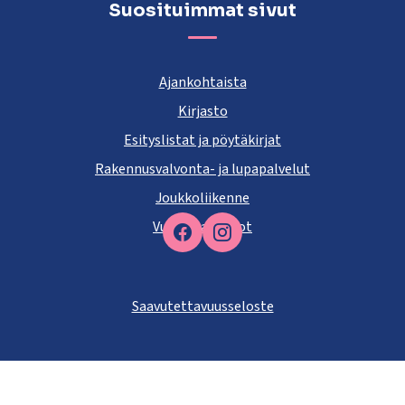
Suosituimmat sivut
Ajankohtaista
Kirjasto
Esityslistat ja pöytäkirjat
Rakennusvalvonta- ja lupapalvelut
Joukkoliikenne
Vuokra-asunnot
Facebook
Saavutettavuusseloste