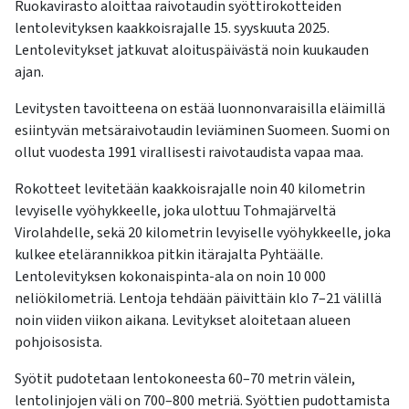
Ruokavirasto aloittaa raivotaudin syöttirokotteiden
lentolevityksen kaakkoisrajalle 15. syyskuuta 2025.
Lentolevitykset jatkuvat aloituspäivästä noin kuukauden
ajan.
Levitysten tavoitteena on estää luonnonvaraisilla eläimillä
esiintyvän metsäraivotaudin leviäminen Suomeen. Suomi on
ollut vuodesta 1991 virallisesti raivotaudista vapaa maa.
Rokotteet levitetään kaakkoisrajalle noin 40 kilometrin
levyiselle vyöhykkeelle, joka ulottuu Tohmajärveltä
Virolahdelle, sekä 20 kilometrin levyiselle vyöhykkeelle, joka
kulkee etelärannikkoa pitkin itärajalta Pyhtäälle.
Lentolevityksen kokonaispinta-ala on noin 10 000
neliökilometriä. Lentoja tehdään päivittäin klo 7–21 välillä
noin viiden viikon aikana. Levitykset aloitetaan alueen
pohjoisosista.
Syötit pudotetaan lentokoneesta 60–70 metrin välein,
lentolinjojen väli on 700–800 metriä. Syöttien pudottamista