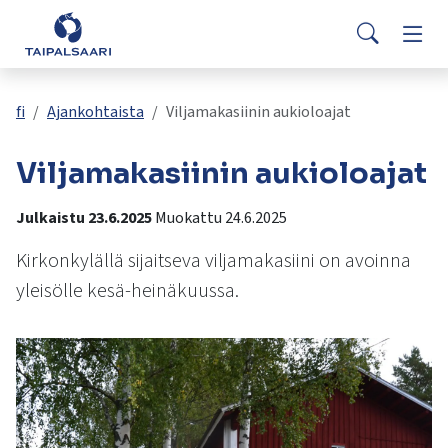
Palaute
Siirry pääsisältöön
Siirry päävalikkoon
Searc
Asuminen ja rakentaminen
Vaih
Yhteystiedot
Valitse
VisitTaipalsaari.fi
käytettävissä
Opetus ja kasvatus
Vaih
fi
Ajankohtaista
Viljamakasiinin aukioloajat
oleva
tulos
Viljamakasiinin aukioloajat
ylös-
Hyvinvointi ja terveys
Vaih
ja
alasnuolilla.
Julkaistu 23.6.2025
Muokattu 24.6.2025
Kulttuuri ja vapaa-aika
Vaih
Siirry
Kirkonkylällä sijaitseva viljamakasiini on avoinna
valittuun
hakutulokseen
yleisölle kesä-heinäkuussa.
Kunta ja päätöksenteko
Vaih
painamalla
enteriä.
Työ ja yrittäminen
Vaih
Kosketuslaitteiden
käyttäjät
voivat
käyttää