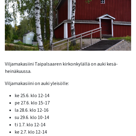
kosketus-
ja
pyyhkäisyliikkeitä.
Viljamakasiini Taipalsaaren kirkonkylällä on auki kesä-
heinäkuussa.
Viljamakasiini on auki yleisölle:
ke 25.6. klo 12-14
pe 27.6. klo 15-17
la 28.6. klo 12-16
su 29.6. klo 10-14
ti 1.7. klo 12-14
ke 2.7. klo 12-14