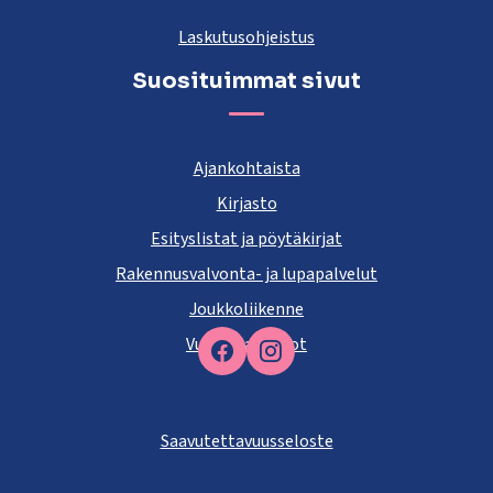
Laskutusohjeistus
Suosituimmat sivut
Ajankohtaista
Kirjasto
Esityslistat ja pöytäkirjat
Rakennusvalvonta- ja lupapalvelut
Joukkoliikenne
Vuokra-asunnot
Facebook
Saavutettavuusseloste