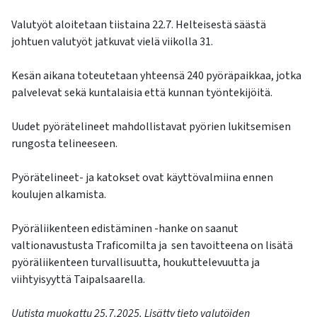
Valutyöt aloitetaan tiistaina 22.7. Helteisestä säästä
johtuen valutyöt jatkuvat vielä viikolla 31.
Kesän aikana toteutetaan yhteensä 240 pyöräpaikkaa, jotka
palvelevat sekä kuntalaisia että kunnan työntekijöitä.
Uudet pyörätelineet mahdollistavat pyörien lukitsemisen
rungosta telineeseen.
Pyörätelineet- ja katokset ovat käyttövalmiina ennen
koulujen alkamista.
Pyöräliikenteen edistäminen -hanke on saanut
valtionavustusta Traficomilta ja sen tavoitteena on lisätä
pyöräliikenteen turvallisuutta, houkuttelevuutta ja
viihtyisyyttä Taipalsaarella.
Uutista muokattu 25.7.2025. Lisätty tieto valutöiden