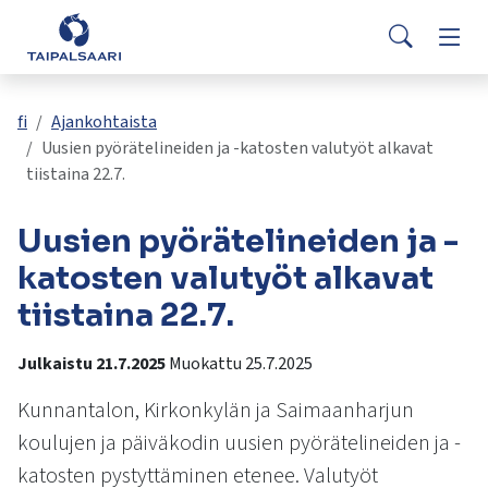
Palaute
Siirry pääsisältöön
Siirry päävalikkoon
Searc
Asuminen ja rakentaminen
Vaih
Yhteystiedot
Valitse
VisitTaipalsaari.fi
käytettävissä
Opetus ja kasvatus
Vaih
fi
Ajankohtaista
oleva
Uusien pyörätelineiden ja -katosten valutyöt alkavat
tulos
tiistaina 22.7.
ylös-
Hyvinvointi ja terveys
Vaih
ja
Uusien pyörätelineiden ja -
alasnuolilla.
Kulttuuri ja vapaa-aika
Vaih
Siirry
katosten valutyöt alkavat
valittuun
tiistaina 22.7.
hakutulokseen
Kunta ja päätöksenteko
Vaih
painamalla
Julkaistu 21.7.2025
Muokattu 25.7.2025
enteriä.
Työ ja yrittäminen
Vaih
Kosketuslaitteiden
Kunnantalon, Kirkonkylän ja Saimaanharjun
käyttäjät
koulujen ja päiväkodin uusien pyörätelineiden ja -
voivat
käyttää
katosten pystyttäminen etenee. Valutyöt