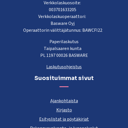
Verkkolaskuosoite:
003701633205
Verkkolaskuoperaattori:
Basware Oyj
Operaattorin välittäjätunnus: BAWCFI22
Paperilaskutus
Taipalsaaren kunta
PL 1197 00026 BASWARE
Laskutusohjeistus
Suosituimmat sivut
Ajankohtaista
Kirjasto
Esityslistat ja pöytäkirjat