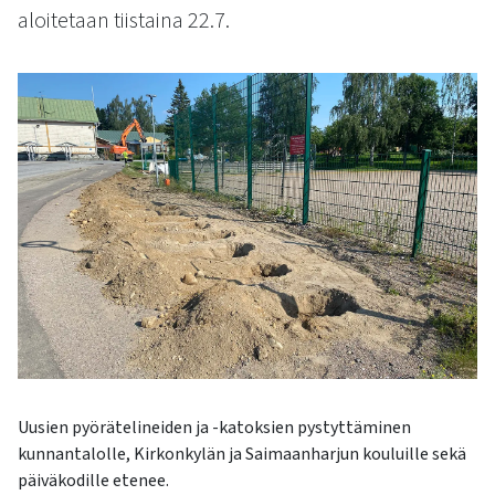
kosketus-
aloitetaan tiistaina 22.7.
ja
pyyhkäisyliikkeitä.
Uusien pyörätelineiden ja -katoksien pystyttäminen
kunnantalolle, Kirkonkylän ja Saimaanharjun kouluille sekä
päiväkodille etenee.