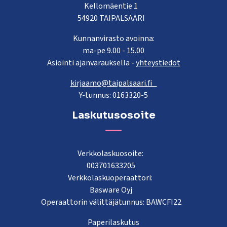
Kellomäentie 1
54920 TAIPALSAARI
Kunnanvirasto avoinna:
ma-pe 9.00 - 15.00
Asiointi ajanvarauksella -
yhteystiedot
kirjaamo@taipalsaari.fi
Y-tunnus: 0163320-5
Laskutusosoite
Verkkolaskuosoite:
003701633205
Verkkolaskuoperaattori:
Basware Oyj
Operaattorin välittäjätunnus: BAWCFI22
Paperilaskutus