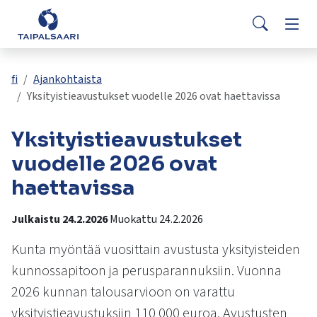
Palaute
Siirry pääsisältöön
Siirry päävalikkoon
Searc
Asuminen ja rakentaminen
Vaih
Yhteystiedot
Valitse
VisitTaipalsaari.fi
käytettävissä
Opetus ja kasvatus
Vaih
fi
Ajankohtaista
oleva
Yksityistieavustukset vuodelle 2026 ovat haettavissa
tulos
ylös-
Hyvinvointi ja terveys
Vaih
Yksityistieavustukset
ja
alasnuolilla.
vuodelle 2026 ovat
Kulttuuri ja vapaa-aika
Vaih
Siirry
haettavissa
valittuun
hakutulokseen
Kunta ja päätöksenteko
Vaih
Julkaistu 24.2.2026
Muokattu 24.2.2026
painamalla
enteriä.
Kunta myöntää vuosittain avustusta yksityisteiden
Työ ja yrittäminen
Vaih
Kosketuslaitteiden
kunnossapitoon ja perusparannuksiin. Vuonna
käyttäjät
voivat
2026 kunnan talousarvioon on varattu
käyttää
yksityistieavustuksiin 110 000 euroa. Avustusten