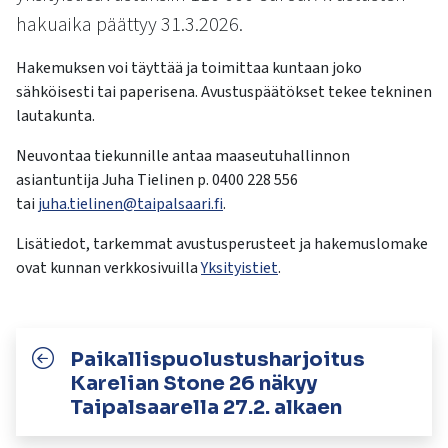
kosketus-
hakuaika päättyy 31.3.2026.
ja
pyyhkäisyliikkeitä.
Hakemuksen voi täyttää ja toimittaa kuntaan joko
sähköisesti tai paperisena. Avustuspäätökset tekee tekninen
lautakunta.
Neuvontaa tiekunnille antaa maaseutuhallinnon
asiantuntija Juha Tielinen p. 0400 228 556
tai
juha.tielinen@taipalsaari.fi
.
Lisätiedot, tarkemmat avustusperusteet ja hakemuslomake
ovat kunnan verkkosivuilla
Yksityistiet
.
Paikallispuolustusharjoitus
Karelian Stone 26 näkyy
Taipalsaarella 27.2. alkaen