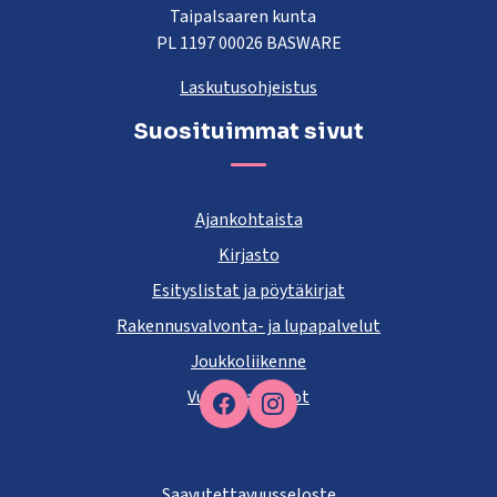
Taipalsaaren kunta
PL 1197 00026 BASWARE
Laskutusohjeistus
Suosituimmat sivut
Ajankohtaista
Kirjasto
Esityslistat ja pöytäkirjat
Rakennusvalvonta- ja lupapalvelut
Joukkoliikenne
Vuokra-asunnot
Facebook
Saavutettavuusseloste