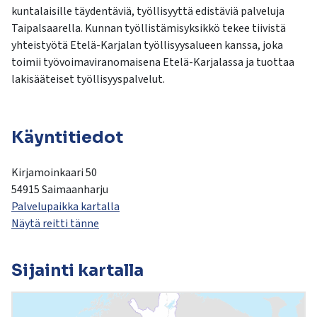
kosketus-
kuntalaisille täydentäviä, työllisyyttä edistäviä palveluja
ja
Taipalsaarella. Kunnan työllistämisyksikkö tekee tiivistä
pyyhkäisyliikkeitä.
yhteistyötä Etelä-Karjalan työllisyysalueen kanssa, joka
toimii työvoimaviranomaisena Etelä-Karjalassa ja tuottaa
lakisääteiset työllisyyspalvelut.
Käyntitiedot
Kirjamoinkaari 50
54915 Saimaanharju
Palvelupaikka kartalla
Näytä reitti tänne
Sijainti kartalla