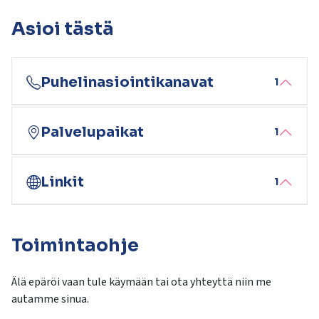
Asioi tästä
Puhelinasiointikanavat
1
Palvelupaikat
1
Linkit
1
Toimintaohje
Älä epäröi vaan tule käymään tai ota yhteyttä niin me
autamme sinua.