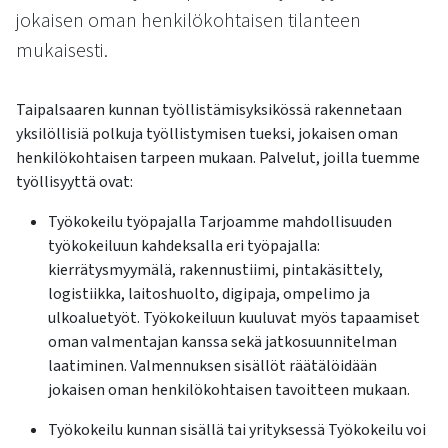
kosketus-
jokaisen oman henkilökohtaisen tilanteen
ja
mukaisesti.
pyyhkäisyliikkeitä.
Taipalsaaren kunnan työllistämisyksikössä rakennetaan
yksilöllisiä polkuja työllistymisen tueksi, jokaisen oman
henkilökohtaisen tarpeen mukaan. Palvelut, joilla tuemme
työllisyyttä ovat:
Työkokeilu työpajalla Tarjoamme mahdollisuuden
työkokeiluun kahdeksalla eri työpajalla:
kierrätysmyymälä, rakennustiimi, pintakäsittely,
logistiikka, laitoshuolto, digipaja, ompelimo ja
ulkoaluetyöt. Työkokeiluun kuuluvat myös tapaamiset
oman valmentajan kanssa sekä jatkosuunnitelman
laatiminen. Valmennuksen sisällöt räätälöidään
jokaisen oman henkilökohtaisen tavoitteen mukaan.
Työkokeilu kunnan sisällä tai yrityksessä Työkokeilu voi