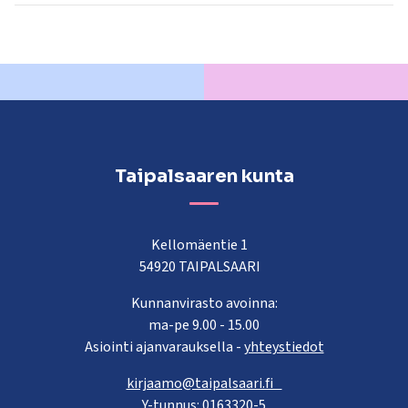
Taipalsaaren kunta
Kellomäentie 1
54920 TAIPALSAARI
Kunnanvirasto avoinna:
ma-pe 9.00 - 15.00
Asiointi ajanvarauksella -
yhteystiedot
kirjaamo@taipalsaari.fi
Y-tunnus: 0163320-5