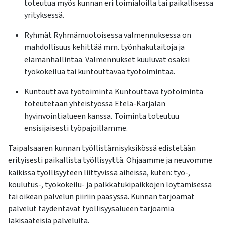
toteutua myös kunnan eri toimialoilla tai paikallisessa
yrityksessä.
Ryhmät Ryhmämuotoisessa valmennuksessa on
mahdollisuus kehittää mm. työnhakutaitoja ja
elämänhallintaa. Valmennukset kuuluvat osaksi
työkokeilua tai kuntouttavaa työtoimintaa.
Kuntouttava työtoiminta Kuntouttava työtoiminta
toteutetaan yhteistyössä Etelä-Karjalan
hyvinvointialueen kanssa. Toiminta toteutuu
ensisijaisesti työpajoillamme.
Taipalsaaren kunnan työllistämisyksikössä edistetään
erityisesti paikallista työllisyyttä. Ohjaamme ja neuvomme
kaikissa työllisyyteen liittyvissä aiheissa, kuten: työ-,
koulutus-, työkokeilu- ja palkkatukipaikkojen löytämisessä
tai oikean palvelun piiriin pääsyssä. Kunnan tarjoamat
palvelut täydentävät työllisyysalueen tarjoamia
lakisääteisiä palveluita.