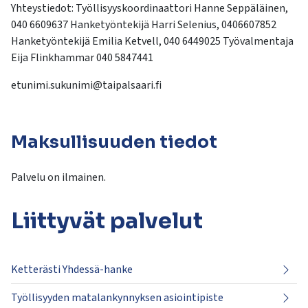
Yhteystiedot: Työllisyyskoordinaattori Hanne Seppäläinen,
040 6609637 Hanketyöntekijä Harri Selenius, 0406607852
Hanketyöntekijä Emilia Ketvell, 040 6449025 Työvalmentaja
Eija Flinkhammar 040 5847441
etunimi.sukunimi@taipalsaari.fi
Maksullisuuden tiedot
Palvelu on ilmainen.
Liittyvät
palvelut
Ketterästi Yhdessä-hanke
Työllisyyden matalankynnyksen asiointipiste