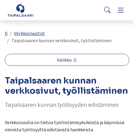
Palaute
Siirry pääsisältöön
Siirry päävalikkoon
Search
Asuminen ja rakentaminen
Vaihda
Yhteystiedot
Valitse
VisitTaipalsaari.fi
käytettävissä
Opetus ja kasvatus
Vaihda
fi
Verkkosivustot
oleva
Taipalsaaren kunnan verkkosivut, työllistäminen
tulos
ylös-
Hyvinvointi ja terveys
Vaihda
ja
Valikko
alasnuolilla.
Kulttuuri ja vapaa-aika
Vaihda
Siirry
Taipalsaaren kunnan
valittuun
hakutulokseen
Kunta ja päätöksenteko
verkkosivut, työllistäminen
Vaihda
painamalla
enteriä.
Taipalsaaren kunnan työllisyyden edistäminen
Työ ja yrittäminen
Vaihda
Kosketuslaitteiden
käyttäjät
voivat
Verkkosivuilla on tietoa työllistämisyksiköstä ja käynnissä
käyttää
olevista työllisyyttä edistävistä hankkeista.