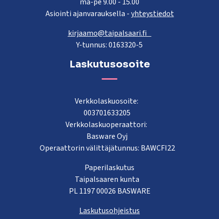
ma-pe 9.00 - 15.00
Asiointi ajanvarauksella -
yhteystiedot
kirjaamo@taipalsaari.fi
Y-tunnus: 0163320-5
Laskutusosoite
Verkkolaskuosoite:
003701633205
Verkkolaskuoperaattori:
Basware Oyj
Operaattorin välittäjätunnus: BAWCFI22
Paperilaskutus
Taipalsaaren kunta
PL 1197 00026 BASWARE
Laskutusohjeistus