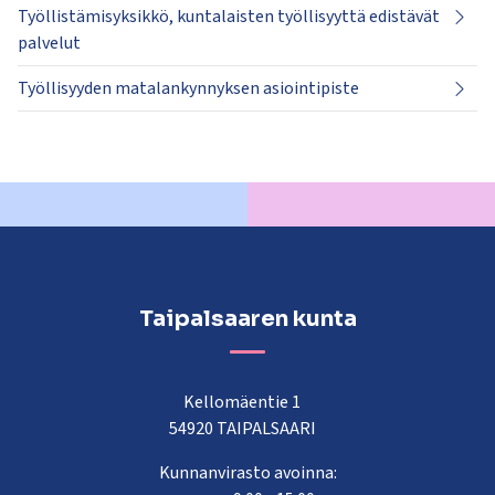
Työllistämisyksikkö, kuntalaisten työllisyyttä edistävät
palvelut
Työllisyyden matalankynnyksen asiointipiste
Taipalsaaren kunta
Kellomäentie 1
54920 TAIPALSAARI
Kunnanvirasto avoinna: