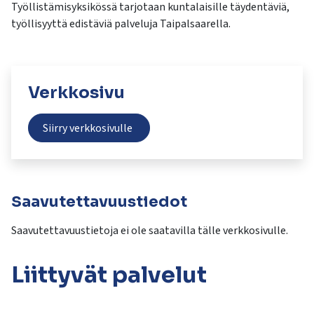
kosketus-
Työllistämisyksikössä tarjotaan kuntalaisille täydentäviä,
ja
työllisyyttä edistäviä palveluja Taipalsaarella.
pyyhkäisyliikkeitä.
Verkkosivu
Siirry verkkosivulle
Saavutettavuustiedot
Saavutettavuustietoja ei ole saatavilla tälle verkkosivulle.
Liittyvät
palvelut