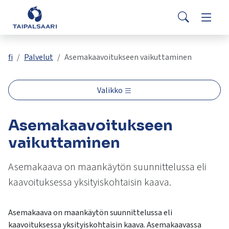
Palaute
Siirry pääsisältöön
Siirry päävalikkoon
Search
Asuminen ja rakentaminen
Vaihda
Yhteystiedot
Valitse
VisitTaipalsaari.fi
käytettävissä
Opetus ja kasvatus
Vaihda
fi
Palvelut
Asemakaavoitukseen vaikuttaminen
oleva
tulos
ylös-
Hyvinvointi ja terveys
Vaihda
Valikko
ja
alasnuolilla.
Kulttuuri ja vapaa-aika
Vaihda
Asemakaavoitukseen
Siirry
valittuun
vaikuttaminen
hakutulokseen
Kunta ja päätöksenteko
Vaihda
painamalla
Asemakaava on maankäytön suunnittelussa eli
enteriä.
kaavoituksessa yksityiskohtaisin kaava.
Työ ja yrittäminen
Vaihda
Kosketuslaitteiden
käyttäjät
voivat
Asemakaava on maankäytön suunnittelussa eli
käyttää
kaavoituksessa yksityiskohtaisin kaava. Asemakaavassa