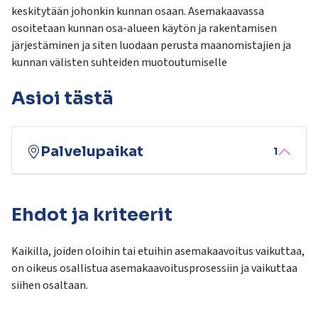
kosketus-
keskitytään johonkin kunnan osaan. Asemakaavassa
ja
osoitetaan kunnan osa-alueen käytön ja rakentamisen
pyyhkäisyliikkeitä.
järjestäminen ja siten luodaan perusta maanomistajien ja
kunnan välisten suhteiden muotoutumiselle
Asioi tästä
Palvelupaikat
1
Ehdot ja kriteerit
Kaikilla, joiden oloihin tai etuihin asemakaavoitus vaikuttaa,
on oikeus osallistua asemakaavoitusprosessiin ja vaikuttaa
siihen osaltaan.