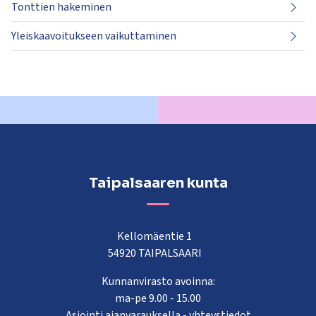
Tonttien hakeminen
Yleiskaavoitukseen vaikuttaminen
Taipalsaaren kunta
Kellomäentie 1
54920 TAIPALSAARI
Kunnanvirasto avoinna:
ma-pe 9.00 - 15.00
Asiointi ajanvarauksella -
yhteystiedot