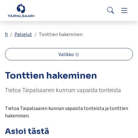
Palaute
Siirry pääsisältöön
Siirry päävalikkoon
Search
Asuminen ja rakentaminen
Vaihda
Yhteystiedot
Valitse
VisitTaipalsaari.fi
käytettävissä
Opetus ja kasvatus
Vaihda
fi
Palvelut
Tonttien hakeminen
oleva
tulos
ylös-
Hyvinvointi ja terveys
Vaihda
Valikko
ja
alasnuolilla.
Kulttuuri ja vapaa-aika
Vaihda
Tonttien hakeminen
Siirry
valittuun
hakutulokseen
Tietoa Taipalsaaren kunnan vapaista tonteista
Kunta ja päätöksenteko
Vaihda
painamalla
enteriä.
Tietoa Taipalsaaren kunnan vapaista tonteista ja tonttien
Työ ja yrittäminen
Vaihda
Kosketuslaitteiden
hakeminen.
käyttäjät
voivat
Asioi tästä
käyttää