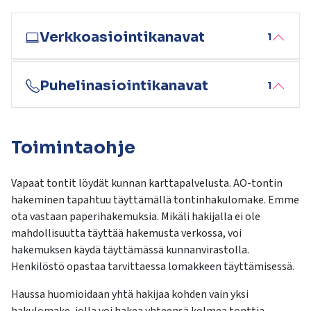
kosketus-
ja
Verkkoasiointikanavat
pyyhkäisyliikkeitä.
1
Puhelinasiointikanavat
1
Toimintaohje
Vapaat tontit löydät kunnan karttapalvelusta. AO-tontin
hakeminen tapahtuu täyttämällä tontinhakulomake. Emme
ota vastaan paperihakemuksia. Mikäli hakijalla ei ole
mahdollisuutta täyttää hakemusta verkossa, voi
hakemuksen käydä täyttämässä kunnanvirastolla.
Henkilöstö opastaa tarvittaessa lomakkeen täyttämisessä.
Haussa huomioidaan yhtä hakijaa kohden vain yksi