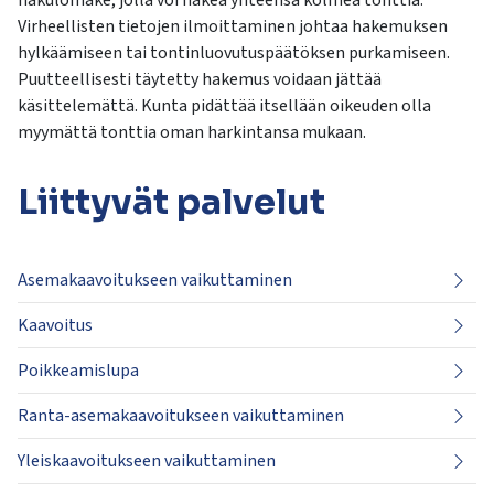
hakulomake, jolla voi hakea yhteensä kolmea tonttia.
Virheellisten tietojen ilmoittaminen johtaa hakemuksen
hylkäämiseen tai tontinluovutuspäätöksen purkamiseen.
Puutteellisesti täytetty hakemus voidaan jättää
käsittelemättä. Kunta pidättää itsellään oikeuden olla
myymättä tonttia oman harkintansa mukaan.
Liittyvät
palvelut
Asemakaavoitukseen vaikuttaminen
Kaavoitus
Poikkeamislupa
Ranta-asemakaavoitukseen vaikuttaminen
Yleiskaavoitukseen vaikuttaminen