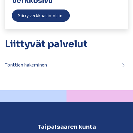
Verkkosivu
kosketus-
ja
Siirry verkkoasiointiin
pyyhkäisyliikkeitä.
Liittyvät
palvelut
Tonttien hakeminen
Taipalsaaren kunta