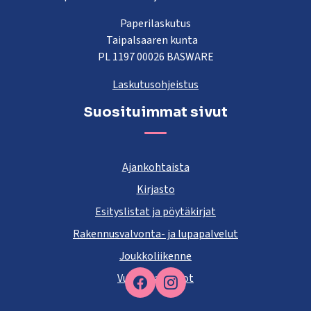
Paperilaskutus
Taipalsaaren kunta
PL 1197 00026 BASWARE
Laskutusohjeistus
Suosituimmat sivut
Ajankohtaista
Kirjasto
Esityslistat ja pöytäkirjat
Rakennusvalvonta- ja lupapalvelut
Joukkoliikenne
Vuokra-asunnot
Facebook