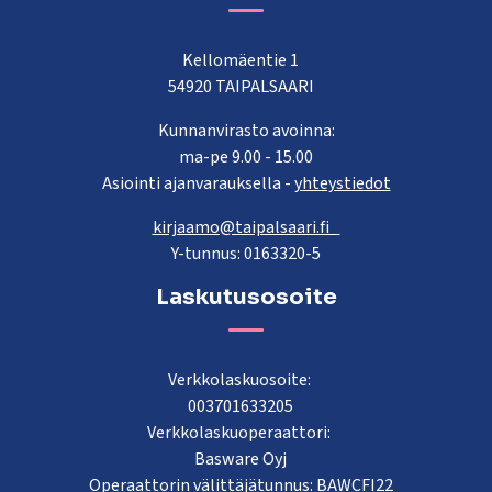
Kellomäentie 1
54920 TAIPALSAARI
Kunnanvirasto avoinna:
ma-pe 9.00 - 15.00
Asiointi ajanvarauksella -
yhteystiedot
kirjaamo@taipalsaari.fi
Y-tunnus: 0163320-5
Laskutusosoite
Verkkolaskuosoite:
003701633205
Verkkolaskuoperaattori:
Basware Oyj
Operaattorin välittäjätunnus: BAWCFI22