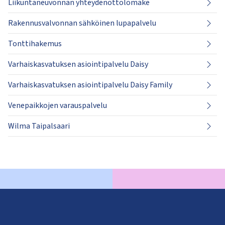
Liikuntaneuvonnan yhteydenottolomake
kosketus-
ja
Rakennusvalvonnan sähköinen lupapalvelu
pyyhkäisyliikkeitä.
Tonttihakemus
Varhaiskasvatuksen asiointipalvelu Daisy
Varhaiskasvatuksen asiointipalvelu Daisy Family
Venepaikkojen varauspalvelu
Wilma Taipalsaari