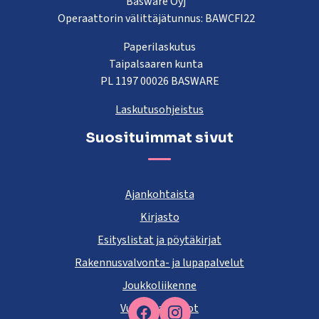
Basware Oyj
Operaattorin välittäjätunnus: BAWCFI22
Paperilaskutus
Taipalsaaren kunta
PL 1197 00026 BASWARE
Laskutusohjeistus
Suosituimmat sivut
Ajankohtaista
Kirjasto
Esityslistat ja pöytäkirjat
Rakennusvalvonta- ja lupapalvelut
Joukkoliikenne
Vuokra-asunnot
Facebook