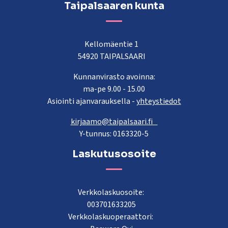
Taipalsaaren kunta
Kellomäentie 1
54920 TAIPALSAARI
Kunnanvirasto avoinna:
ma-pe 9.00 - 15.00
Asiointi ajanvarauksella -
yhteystiedot
kirjaamo@taipalsaari.fi
Y-tunnus: 0163320-5
Laskutusosoite
Verkkolaskuosoite:
003701633205
Verkkolaskuoperaattori: