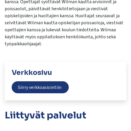
kanssa. Opettajat syöttävät Wilman kautta arvioinnit ja
kosketus-
poissaolot, päivittävät henkilötietojaan ja viestivät
ja
opiskelijoiden ja huoltajien kanssa. Huoltajat seuraavat ja
pyyhkäisyliikkeitä.
selvittävät Wilman kautta opiskelijan poissaoloja, viestivät
opettajien kanssa ja lukevat koulun tiedotteita. Wilmaa
käyttävät myös oppilaitoksen henkilökunta, johto sekä
työpaikkaohjaajat.
Verkkosivu
Siirry verkkoasiointiin
Liittyvät
palvelut