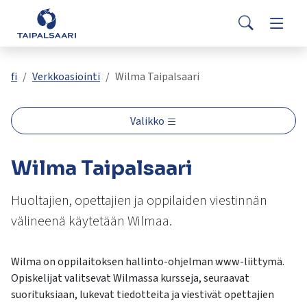
Palaute
Siirry pääsisältöön
Siirry päävalikkoon
Search
Asuminen ja rakentaminen
Vaihda
Yhteystiedot
Valitse
VisitTaipalsaari.fi
käytettävissä
Opetus ja kasvatus
Vaihda
fi
Verkkoasiointi
Wilma Taipalsaari
oleva
tulos
ylös-
Hyvinvointi ja terveys
Vaihda
Valikko
ja
alasnuolilla.
Kulttuuri ja vapaa-aika
Vaihda
Wilma Taipalsaari
Siirry
valittuun
hakutulokseen
Huoltajien, opettajien ja oppilaiden viestinnän
Kunta ja päätöksenteko
Vaihda
painamalla
välineenä käytetään Wilmaa.
enteriä.
Työ ja yrittäminen
Vaihda
Kosketuslaitteiden
Wilma on oppilaitoksen hallinto-ohjelman www-liittymä.
käyttäjät
Opiskelijat valitsevat Wilmassa kursseja, seuraavat
voivat
suorituksiaan, lukevat tiedotteita ja viestivät opettajien
käyttää