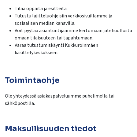
kosketus-
Tilaa oppaita ja esitteitä.
ja
Tutustu lajitteluohjeisiin verkkosivuillamme ja
pyyhkäisyliikkeitä.
sosiaalisen median kanavilla.
Voit pyytää asiantuntijaamme kertomaan jätehuollosta
omaan tilaisuuteen tai tapahtumaan.
Varaa tutustumiskäynti Kukkuroinmäen
käsittelykeskukseen.
Toimintaohje
Ole yhteydessä asiakaspalveluumme puhelimella tai
sähköpostilla.
Maksullisuuden tiedot