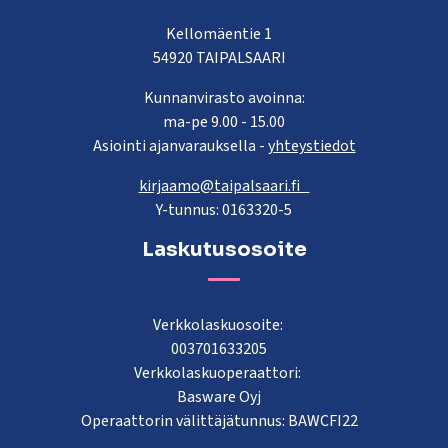
Kellomäentie 1
54920 TAIPALSAARI
Kunnanvirasto avoinna:
ma-pe 9.00 - 15.00
Asiointi ajanvarauksella -
yhteystiedot
kirjaamo@taipalsaari.fi
Y-tunnus: 0163320-5
Laskutusosoite
Verkkolaskuosoite:
003701633205
Verkkolaskuoperaattori:
Basware Oyj
Operaattorin välittäjätunnus: BAWCFI22