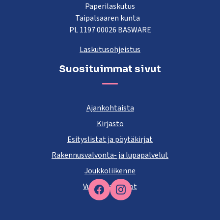
Paperilaskutus
Taipalsaaren kunta
PL 1197 00026 BASWARE
Laskutusohjeistus
Suosituimmat sivut
Ajankohtaista
Kirjasto
Esityslistat ja pöytäkirjat
Rakennusvalvonta- ja lupapalvelut
Joukkoliikenne
Vuokra-asunnot
Facebook