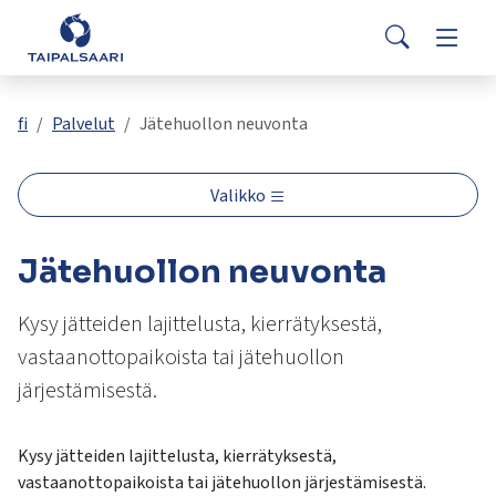
Palaute
Siirry pääsisältöön
Siirry päävalikkoon
Search
Asuminen ja rakentaminen
Vaihda
Yhteystiedot
Valitse
VisitTaipalsaari.fi
käytettävissä
Opetus ja kasvatus
Vaihda
fi
Palvelut
Jätehuollon neuvonta
oleva
tulos
ylös-
Hyvinvointi ja terveys
Vaihda
Valikko
ja
alasnuolilla.
Kulttuuri ja vapaa-aika
Vaihda
Jätehuollon neuvonta
Siirry
valittuun
hakutulokseen
Kysy jätteiden lajittelusta, kierrätyksestä,
Kunta ja päätöksenteko
Vaihda
painamalla
vastaanottopaikoista tai jätehuollon
enteriä.
järjestämisestä.
Työ ja yrittäminen
Vaihda
Kosketuslaitteiden
käyttäjät
voivat
Kysy jätteiden lajittelusta, kierrätyksestä,
käyttää
vastaanottopaikoista tai jätehuollon järjestämisestä.