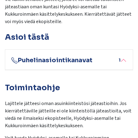
kosketus-
jäteastiaan oman kuntasi Hyödyksi-asemalle tai
ja
Kukkuroinmäen käsittelykeskukseen. Kierrätettävät jätteet
pyyhkäisyliikkeitä.
voi myös viedä ekopisteille.
Asioi tästä
Puhelinasiointikanavat
1
Toimintaohje
Lajittele jätteesi oman asuinkiinteistösi jäteastioihin. Jos
kierrätettäville jätteille ei ole kiinteistöllä jäteastioita, voit
viedä ne ilmaiseksi ekopisteelle, Hyödyksi-asemalle tai
Kukkuroinmäen käsittelykeskukseen.