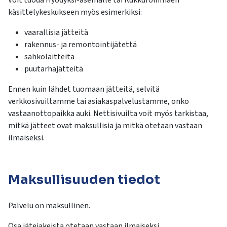
Voit tuoda Hyödyksi-asemalle tai Kukkuroinmäen
käsittelykeskukseen myös esimerkiksi:
vaarallisia jätteitä
rakennus- ja remontointijätettä
sähkölaitteita
puutarhajätteitä
Ennen kuin lähdet tuomaan jätteitä, selvitä
verkkosivuiltamme tai asiakaspalvelustamme, onko
vastaanottopaikka auki. Nettisivuilta voit myös tarkistaa,
mitkä jätteet ovat maksullisia ja mitkä otetaan vastaan
ilmaiseksi.
Maksullisuuden tiedot
Palvelu on maksullinen.
Osa jätejakeista otetaan vastaan ilmaiseksi.