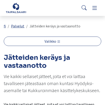
Palaute
Siirry pääsisältöön
Siirry päävalikkoon
Search
Asuminen ja rakentaminen
Vaihda
Yhteystiedot
Valitse
VisitTaipalsaari.fi
käytettävissä
Opetus ja kasvatus
Vaihda
fi
Palvelut
Jätteiden keräys ja vastaanotto
oleva
tulos
ylös-
Hyvinvointi ja terveys
Vaihda
Valikko
ja
alasnuolilla.
Kulttuuri ja vapaa-aika
Vaihda
Jätteiden keräys ja
Siirry
valittuun
vastaanotto
hakutulokseen
Kunta ja päätöksenteko
Vaihda
painamalla
Vie kaikki sellaiset jätteet, joita et voi laittaa
enteriä.
tavalliseen jäteastiaan oman kuntasi Hyödyksi-
Työ ja yrittäminen
Vaihda
Kosketuslaitteiden
käyttäjät
asemalle tai Kukkuroinmäen käsittelykeskukseen.
voivat
käyttää
Vie kaikki sellaiset jätteet, joita et voi laittaa tavalliseen