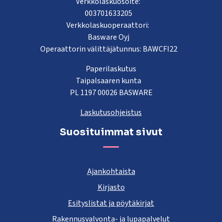
Verkkolaskuosoite:
003701633205
Verkkolaskuoperaattori:
Basware Oyj
Operaattorin välittäjätunnus: BAWCFI22
Paperilaskutus
Taipalsaaren kunta
PL 1197 00026 BASWARE
Laskutusohjeistus
Suosituimmat sivut
Ajankohtaista
Kirjasto
Esityslistat ja pöytäkirjat
Rakennusvalvonta- ja lupapalvelut