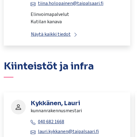
tiina.holopainen@taipalsaari.fi
Elinvoimapalvelut
Kutilan kanava
Näytä kaikki tiedot
Kiinteistöt ja infra
Kykkänen, Lauri
kunnanrakennusmestari
040 682 1668
lauri.kykkanen@taipalsaari.fi