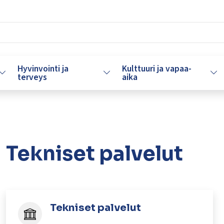
Hyvinvointi ja
Kulttuuri ja vapaa-
Vaihda alasvetovalikkoa
Vaihda alasvetovalikkoa
Vaih
terveys
aika
Tekniset palvelut
Tekniset palvelut