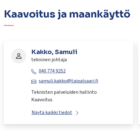
Kaavoitus ja maankäyttö
Kakko, Samuli
tekninen johtaja
040 774 9252
samuli.kakko@taipalsaari.fi
Teknisten palveluiden hallinto
Kaavoitus
Näytä kaikki tiedot