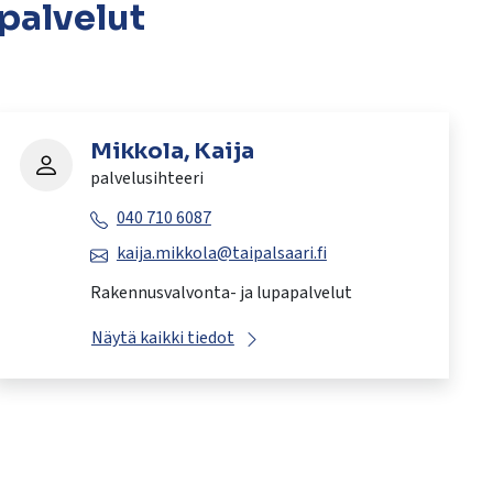
palvelut
Mikkola, Kaija
palvelusihteeri
040 710 6087
kaija.mikkola@taipalsaari.fi
Rakennusvalvonta- ja lupapalvelut
Näytä kaikki tiedot