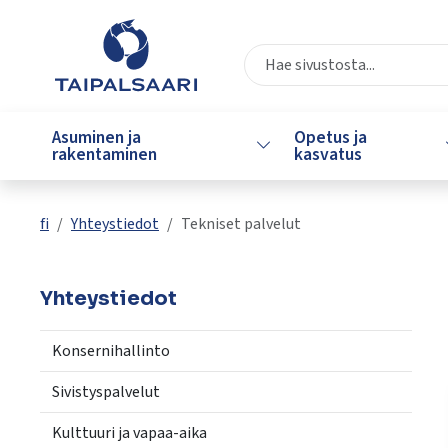
Siirry pääsisältöön
Siirry päävalikkoon
Valitse
käytettävissä
Asuminen ja
Opetus ja
Vaihda alasvetovalikkoa
oleva
rakentaminen
kasvatus
tulos
ylös-
ja
fi
Yhteystiedot
Tekniset palvelut
alasnuolilla.
Siirry
valittuun
Yhteystiedot
hakutulokseen
painamalla
Konsernihallinto
enteriä.
Kosketuslaitteiden
Sivistyspalvelut
käyttäjät
Kulttuuri ja vapaa-aika
voivat