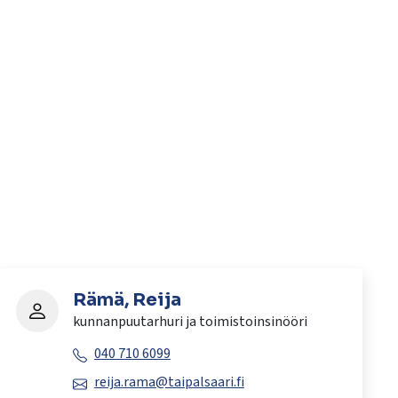
Rämä, Reija
kunnanpuutarhuri ja toimistoinsinööri
040 710 6099
reija.rama@taipalsaari.fi