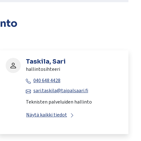
into
Taskila, Sari
hallintosihteeri
040 648 4428
sari.taskila@taipalsaari.fi
Teknisten palveluiden hallinto
Näytä kaikki tiedot