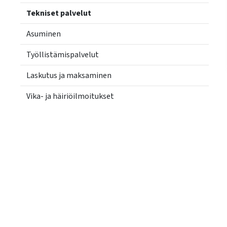
käyttää
Tekniset palvelut
kosketus-
ja
Asuminen
pyyhkäisyliikkeitä.
Työllistämispalvelut
Laskutus ja maksaminen
Vika- ja häiriöilmoitukset