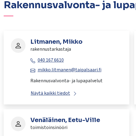
Rakennusvalvonta- ja lupa
Litmanen, Mikko
rakennustarkastaja
040 167 6610
mikko.litmanen@taipalsaari.fi
Rakennusvalvonta- ja lupapalvelut
Näytä kaikki tiedot
Venäläinen, Eetu-Ville
toimistoinsinööri