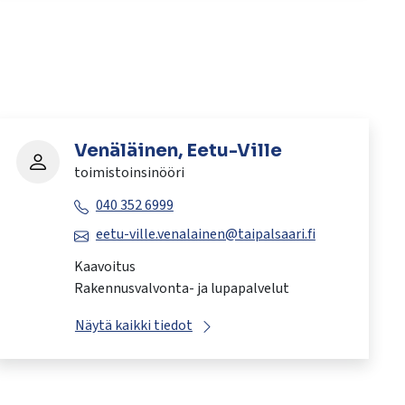
Venäläinen, Eetu-Ville
toimistoinsinööri
040 352 6999
eetu-ville.venalainen@taipalsaari.fi
Kaavoitus
Rakennusvalvonta- ja lupapalvelut
Näytä kaikki tiedot