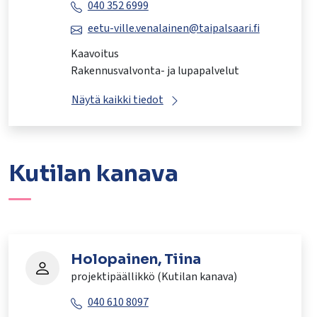
040 352 6999
eetu-ville.venalainen@taipalsaari.fi
Kaavoitus
Rakennusvalvonta- ja lupapalvelut
Näytä kaikki tiedot
Kutilan kanava
Holopainen, Tiina
projektipäällikkö (Kutilan kanava)
040 610 8097