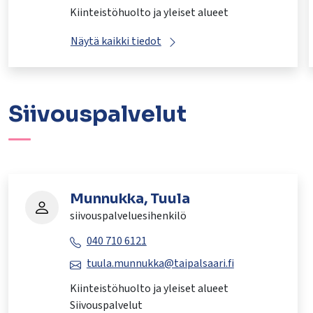
Kiinteistöhuolto ja yleiset alueet
Näytä kaikki tiedot
Siivouspalvelut
Munnukka, Tuula
siivouspalveluesihenkilö
040 710 6121
tuula.munnukka@taipalsaari.fi
Kiinteistöhuolto ja yleiset alueet
Siivouspalvelut