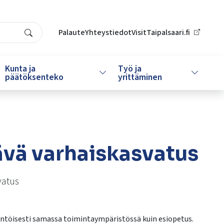
Palaute
Yhteystiedot
VisitTaipalsaari.fi
Search
Kunta ja
Työ ja
da alasvetovalikkoa
Vaihda alasvetovalikkoa
Vaihda al
päätöksenteko
yrittäminen
ävä varhaiskasvatus
vatus
äntöisesti samassa toimintaympäristössä kuin esiopetus.