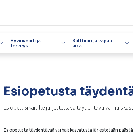
Hyvinvointi ja
Kulttuuri ja vapaa-
Vaihda alasvetovalikkoa
Vaihda alasvetovalikkoa
Vaih
terveys
aika
Esiopetusta täydent
Esiopetusikäisille järjestettävä täydentävä varhaiskas
Esiopetusta täydentävää varhaiskasvatusta järjestetään pääsä