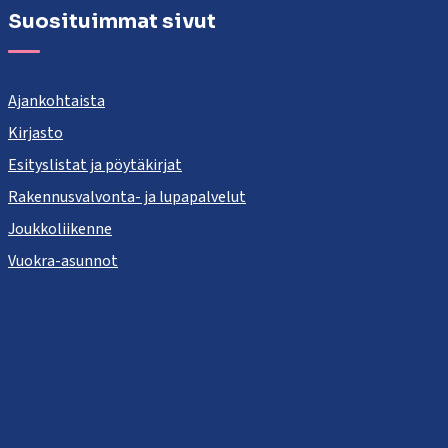
Suosituimmat sivut
Ajankohtaista
Kirjasto
Esityslistat ja pöytäkirjat
Rakennusvalvonta- ja lupapalvelut
Joukkoliikenne
Vuokra-asunnot