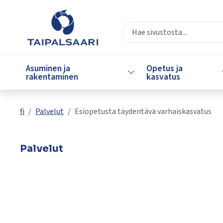
Siirry pääsisältöön
Siirry päävalikkoon
Valitse
käytettävissä
Asuminen ja
Opetus ja
Vaihda alasvetovalikkoa
oleva
rakentaminen
kasvatus
tulos
ylös-
ja
fi
Palvelut
Esiopetusta täydentävä varhaiskasvatus
alasnuolilla.
Siirry
valittuun
Palvelut
hakutulokseen
painamalla
enteriä.
Kosketuslaitteiden
käyttäjät
voivat