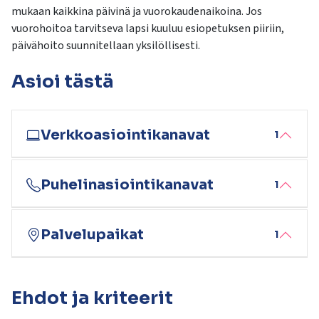
kosketus-
mukaan kaikkina päivinä ja vuorokaudenaikoina. Jos
ja
vuorohoitoa tarvitseva lapsi kuuluu esiopetuksen piiriin,
pyyhkäisyliikkeitä.
päivähoito suunnitellaan yksilöllisesti.
Asioi tästä
Verkkoasiointikanavat
1
Puhelinasiointikanavat
1
Palvelupaikat
1
Ehdot ja kriteerit