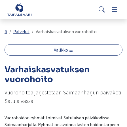
Palaute
Siirry pääsisältöön
Siirry päävalikkoon
Search
Asuminen ja rakentaminen
Vaihda
Yhteystiedot
Valitse
VisitTaipalsaari.fi
käytettävissä
Opetus ja kasvatus
Vaihda
fi
Palvelut
Varhaiskasvatuksen vuorohoito
oleva
tulos
ylös-
Hyvinvointi ja terveys
Vaihda
Valikko
ja
alasnuolilla.
Kulttuuri ja vapaa-aika
Vaihda
Varhaiskasvatuksen
Siirry
valittuun
vuorohoito
hakutulokseen
Kunta ja päätöksenteko
Vaihda
painamalla
Vuorohoitoa järjestetään Saimaanharjun päiväkoti
enteriä.
Satulaivassa.
Työ ja yrittäminen
Vaihda
Kosketuslaitteiden
käyttäjät
voivat
Vuorohoidon ryhmät toimivat Satulaivan päiväkodissa
käyttää
Saimaanharjulla. Ryhmät on avoinna lasten hoidontarpeen