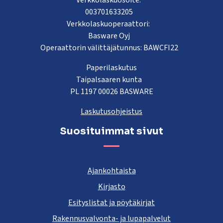
Verkkolaskuosoite:
003701633205
Verkkolaskuoperaattori:
Basware Oyj
Operaattorin välittäjätunnus: BAWCFI22
Paperilaskutus
Taipalsaaren kunta
PL 1197 00026 BASWARE
Laskutusohjeistus
Suosituimmat sivut
Ajankohtaista
Kirjasto
Esityslistat ja pöytäkirjat
Rakennusvalvonta- ja lupapalvelut