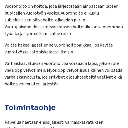
Vuorohoito on hoitoa, jota järjestetään ainoastaan lapsen
huoltajien vuorotyön vuoksi. Vuorohoito ei kuulu
subjektiivisen päivähoito-oikeuden piiriin.
Vuoropäivähoidossa olevan lapsen hoitoaika on vanhemman
työaika ja työmatkaan kuluva aika
Voitte hakea lapsellenne vuorohoitopaikkaa, jos käytte
vuorotyössä tai opiskelette iltaisin.
Varhaiskasvatuksen vuorohoitoa voi saada lapsi, joka ei ole
vielä oppivelvollinen. Myös oppivelvollisuusikäinen voi saada
varhaiskasvatusta, jos erityiset olosuhteet sitä vaativat eikä
hoitoa voi muuten järjestää.
Toimintaohje
Palvelua haetaan ensisijaisesti varhaiskasvatuksen