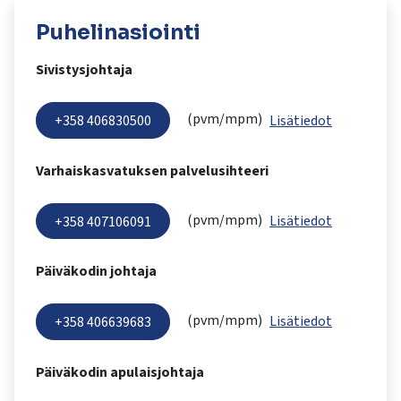
kosketus-
ja
Puhelinasiointi
pyyhkäisyliikkeitä.
Sivistysjohtaja
(pvm/mpm)
Lisätiedot
+358 406830500
Varhaiskasvatuksen palvelusihteeri
(pvm/mpm)
Lisätiedot
+358 407106091
Päiväkodin johtaja
(pvm/mpm)
Lisätiedot
+358 406639683
Päiväkodin apulaisjohtaja