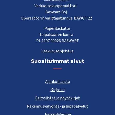
Verkkolaskuoperaattori:
Basware Oyj
Operaattorin välittäjätunnus: BAWCFI22
Paperilaskutus
Taipalsaaren kunta
PL 1197 00026 BASWARE
Laskutusohjeistus
Suosituimmat sivut
Ajankohtaista
Kirjasto
Esityslistat ja pöytäkirjat
Rakennusvalvonta- ja lupapalvelut
Joukkoliikenne