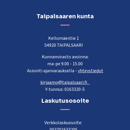
Taipalsaaren kunta
Kellomäentie 1
54920 TAIPALSAARI
Kunnanvirasto avoinna:
ma-pe 9.00 - 15.00
Asiointi ajanvarauksella -
yhteystiedot
kirjaamo@taipalsaari.fi
Y-tunnus: 0163320-5
Laskutusosoite
Verkkolaskuosoite:
003701633205