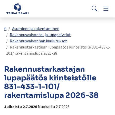
Palaute
Siirry pääsisältöön
Siirry päävalikkoon
Searc
Asuminen ja rakentaminen
Vaih
Yhteystiedot
Valitse
VisitTaipalsaari.fi
käytettävissä
Opetus ja kasvatus
Vaih
fi
Asuminen ja rakentaminen
oleva
Rakennusvalvonta- ja lupapalvelut
tulos
Rakennusvalvonnan kuulutukset
ylös-
Hyvinvointi ja terveys
Vaih
Rakennustarkastajan lupapäätös kiinteistölle 831-433-1-
ja
101/ rakentamislupa 2026-38
alasnuolilla.
Kulttuuri ja vapaa-aika
Vaih
Siirry
Rakennustarkastajan
valittuun
hakutulokseen
Kunta ja päätöksenteko
lupapäätös kiinteistölle
Vaih
painamalla
831-433-1-101/
enteriä.
Työ ja yrittäminen
Vaih
Kosketuslaitteiden
rakentamislupa 2026-38
käyttäjät
voivat
Julkaistu 2.7.2026
Muokattu 2.7.2026
käyttää