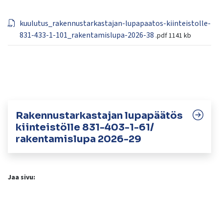
kosketus-
ja
kuulutus_rakennustarkastajan-lupapaatos-kiinteistolle-
pyyhkäisyliikkeitä.
831-433-1-101_rakentamislupa-2026-38
.pdf
1141 kb
Rakennustarkastajan lupapäätös
kiinteistölle 831-403-1-61/
rakentamislupa 2026-29
Jaa sivu: