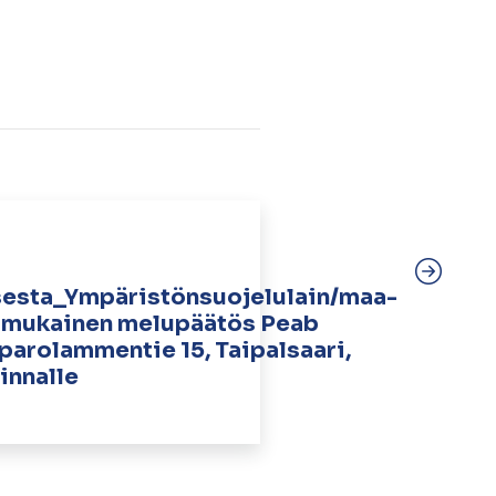
esta_Ympäristönsuojelulain/maa-
 § mukainen melupäätös Peab
aparolammentie 15, Taipalsaari,
innalle