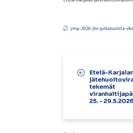
Etelä-Karjalan jätehuoltoviranoma
käyttää
kosketus-
ja
pyyhkäisyliikkeitä.
ymp-2026-jhv-julkaisulista-vk
Etelä-Karjala
jätehuoltovi
tekemät
viranhaltijapä
25. - 29.5.202