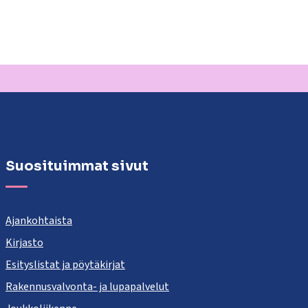
Suosituimmat sivut
Ajankohtaista
Kirjasto
Esityslistat ja pöytäkirjat
Rakennusvalvonta- ja lupapalvelut