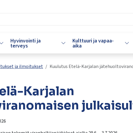
Hyvinvointi ja
Kulttuuri ja vapaa-
Vaihda alasvetovalikkoa
Vaihda alasvetovalikkoa
Vaih
terveys
aika
tukset ja ilmoitukset
Kuulutus Etelä-Karjalan jätehuoltovirano
elä-Karjalan
iranomaisen julkaisul
026