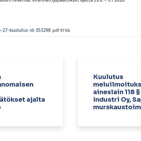
isen tekemät viranhaltijapäätökset ajalta 29.6. – 3.7.2026
o-27-kuulutus-id-353298
.pdf
97 kb
n
Kuulutus
ranomaisen
meluilmoituks
aineslain 118
ätökset ajalta
Industri Oy, S
6
murskaustoim