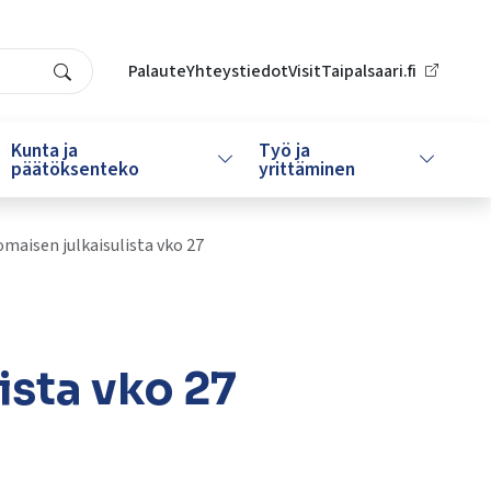
Palaute
Yhteystiedot
VisitTaipalsaari.fi
Search
Kunta ja
Työ ja
da alasvetovalikkoa
Vaihda alasvetovalikkoa
Vaihda al
päätöksenteko
yrittäminen
maisen julkaisulista vko 27
ista vko 27