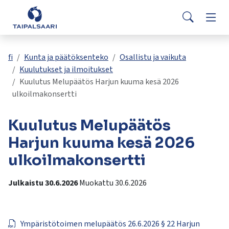
Palaute
Siirry pääsisältöön
Siirry päävalikkoon
Searc
Asuminen ja rakentaminen
Vaih
Yhteystiedot
Valitse
VisitTaipalsaari.fi
käytettävissä
Opetus ja kasvatus
Vaih
fi
Kunta ja päätöksenteko
Osallistu ja vaikuta
oleva
Kuulutukset ja ilmoitukset
tulos
Kuulutus Melupäätös Harjun kuuma kesä 2026
ylös-
Hyvinvointi ja terveys
Vaih
ulkoilmakonsertti
ja
alasnuolilla.
Kulttuuri ja vapaa-aika
Vaih
Kuulutus Melupäätös
Siirry
valittuun
Harjun kuuma kesä 2026
hakutulokseen
Kunta ja päätöksenteko
Vaih
ulkoilmakonsertti
painamalla
enteriä.
Työ ja yrittäminen
Julkaistu 30.6.2026
Muokattu 30.6.2026
Vaih
Kosketuslaitteiden
käyttäjät
voivat
käyttää
Ympäristötoimen melupäätös 26.6.2026 § 22 Harjun