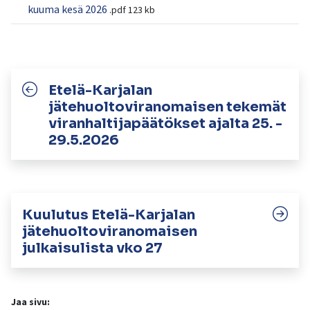
kosketus-
kuuma kesä 2026
.pdf
123 kb
ja
pyyhkäisyliikkeitä.
Etelä-Karjalan
jätehuoltoviranomaisen tekemät
viranhaltijapäätökset ajalta 25. -
29.5.2026
Kuulutus Etelä-Karjalan
jätehuoltoviranomaisen
julkaisulista vko 27
Jaa sivu: