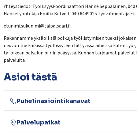
Yhteystiedot: Työllisyyskoordinaattori Hanne Seppäläinen, 040
Hanketyöntekijä Emilia Ketvell, 040 6449025 Työvalmentaja Ei
etunimi.sukunimi@taipalsaari.fi
Rakennamme yksilöllisiä polkuja työllistymisen tueksi jokais
neuvomme kaikissa työllisyyteen liittyvissä aiheissa kuten työ-
tai oikean palvelun piiriin pääsyssä. Kunnan tarjoamat palvelut
palveluita.
Asioi tästä
Puhelinasiointikanavat
Palvelupaikat