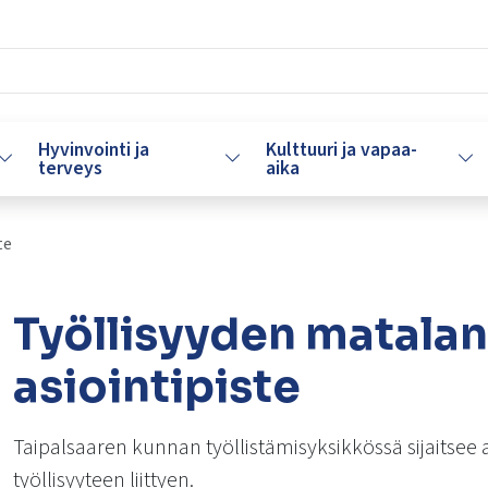
Hyvinvointi ja
Kulttuuri ja vapaa-
Vaihda alasvetovalikkoa
Vaihda alasvetovalikkoa
Vaih
terveys
aika
te
Työllisyyden matala
asiointipiste
Taipalsaaren kunnan työllistämisyksikkössä sijaitsee a
työllisyyteen liittyen.