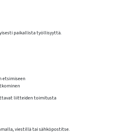
isesti paikallista työllisyyttä.
n etsimiseen
ratkominen
ttavat liitteiden toimitusta
alla, viestillä tai sähköpostitse.