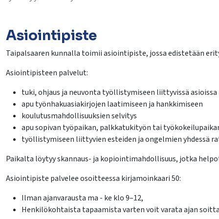
Asiointipiste
Taipalsaaren kunnalla toimii asiointipiste, jossa edistetään erity
Asiointipisteen palvelut:
tuki, ohjaus ja neuvonta työllistymiseen liittyvissä asioissa
apu työnhakuasiakirjojen laatimiseen ja hankkimiseen
koulutusmahdollisuuksien selvitys
apu sopivan työpaikan, palkkatukityön tai työkokeilupaika
työllistymiseen liittyvien esteiden ja ongelmien yhdessä 
Paikalta löytyy skannaus- ja kopiointimahdollisuus, jotka helpo
Asiointipiste palvelee osoitteessa kirjamoinkaari 50:
Ilman ajanvarausta ma - ke klo 9–12,
Henkilökohtaista tapaamista varten voit varata ajan soittam