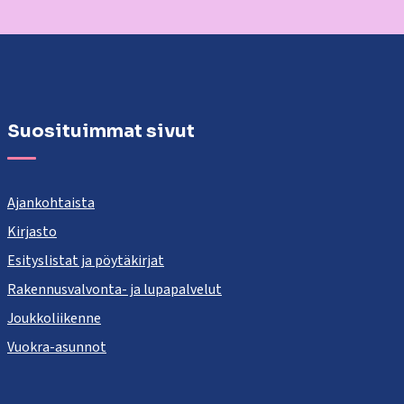
Suosituimmat sivut
Ajankohtaista
Kirjasto
Esityslistat ja pöytäkirjat
Rakennusvalvonta- ja lupapalvelut
Joukkoliikenne
Vuokra-asunnot