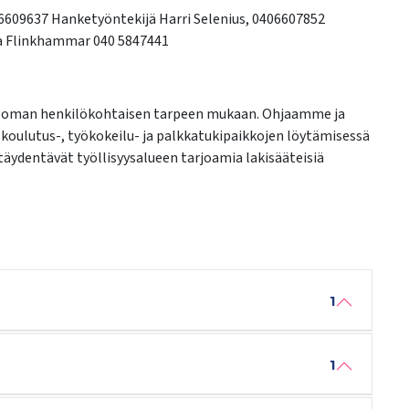
 6609637 Hanketyöntekijä Harri Selenius, 0406607852
ja Flinkhammar 040 5847441
en oman henkilökohtaisen tarpeen mukaan. Ohjaamme ja
, koulutus-, työkokeilu- ja palkkatukipaikkojen löytämisessä
 täydentävät työllisyysalueen tarjoamia lakisääteisiä
1
1