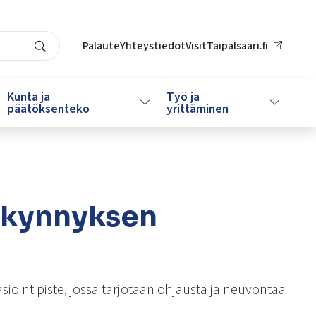
Palaute
Yhteystiedot
VisitTaipalsaari.fi
Search
Kunta ja
Työ ja
da alasvetovalikkoa
Vaihda alasvetovalikkoa
Vaihda al
päätöksenteko
yrittäminen
nkynnyksen
siointipiste, jossa tarjotaan ohjausta ja neuvontaa