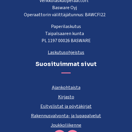
Verkkolaskuoperaattori:
Basware Oyj
Operaattorin välittäjätunnus: BAWCFI22
Paperilaskutus
Taipalsaaren kunta
PL 1197 00026 BASWARE
Laskutusohjeistus
Suosituimmat sivut
Ajankohtaista
Kirjasto
Esityslistat ja pöytäkirjat
Rakennusvalvonta- ja lupapalvelut
Joukkoliikenne