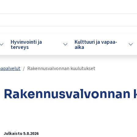
Hyvinvointi ja
Kulttuuri ja vapaa-
Vaihda alasvetovalikkoa
Vaihda alasvetovalikkoa
Vaih
terveys
aika
papalvelut
Rakennusvalvonnan kuulutukset
Rakennusvalvonnan 
lasvetovalikkoa
lasvetovalikkoa
Julkaistu 5.8.2026