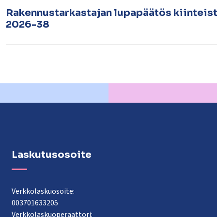
Rakennustarkastajan lupapäätös kiinteist
2026-38
Laskutusosoite
Verkkolaskuosoite:
003701633205
Verkkolaskuoperaattori: