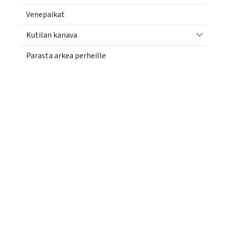
Venepaikat
Vaihda a
Kutilan kanava
Parasta arkea perheille