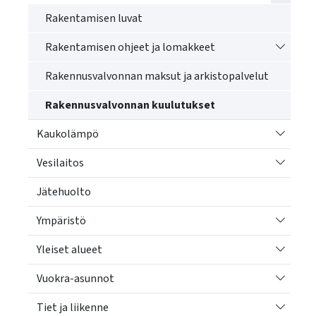
käyttää
Rakentamisen luvat
kosketus-
ja
Vaihda a
Rakentamisen ohjeet ja lomakkeet
pyyhkäisyliikkeitä.
Rakennusvalvonnan maksut ja arkistopalvelut
Rakennusvalvonnan kuulutukset
Vaihda a
Kaukolämpö
Vaihda a
Vesilaitos
Jätehuolto
Vaihda a
Ympäristö
Vaihda a
Yleiset alueet
Vaihda a
Vuokra-asunnot
Vaihda a
Tiet ja liikenne