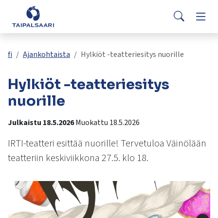
Palaute
Siirry pääsisältöön
Siirry päävalikkoon
Searc
Asuminen ja rakentaminen
Vaih
Yhteystiedot
Valitse
VisitTaipalsaari.fi
käytettävissä
Opetus ja kasvatus
Vaih
fi
Ajankohtaista
Hylkiöt -teatteriesitys nuorille
oleva
tulos
Hylkiöt -teatteriesitys
ylös-
Hyvinvointi ja terveys
Vaih
ja
nuorille
alasnuolilla.
Kulttuuri ja vapaa-aika
Vaih
Siirry
Julkaistu 18.5.2026
Muokattu 18.5.2026
valittuun
hakutulokseen
IRTI-teatteri esittää nuorille! Tervetuloa Väinölään
Kunta ja päätöksenteko
Vaih
painamalla
teatteriin keskiviikkona 27.5. klo 18.
enteriä.
Työ ja yrittäminen
Vaih
Kosketuslaitteiden
käyttäjät
voivat
käyttää