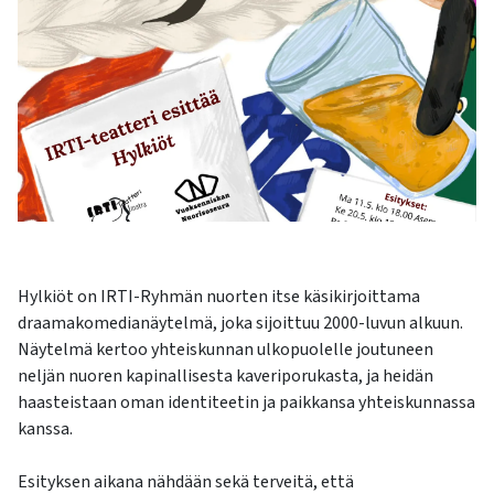
kosketus-
ja
pyyhkäisyliikkeitä.
Hylkiöt on IRTI-Ryhmän nuorten itse käsikirjoittama
draamakomedianäytelmä, joka sijoittuu 2000-luvun alkuun.
Näytelmä kertoo yhteiskunnan ulkopuolelle joutuneen
neljän nuoren kapinallisesta kaveriporukasta, ja heidän
haasteistaan oman identiteetin ja paikkansa yhteiskunnassa
kanssa.
Esityksen aikana nähdään sekä terveitä, että