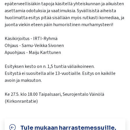
epäterveellisiäkin tapoja käsitellä yhteiskunnan ja aikuisten
asettamia odotuksia ja vaatimuksia. Syvällisistä aiheista
huolimatta esitys pitää sisällään myös rutkasti komediaa, ja
juonta viekin eteen päin humoristinen murhamysteeri!
Käsikirjoitus - IRTI-Ryhmä
Ohjaus - Samu-Veikka Sivonen
Apuohjaus - Maiju Karttunen
Esityksen kesto on n. 1,5 tuntia väliaikoineen.
Esitystä ei suositella alle 13-vuotiaille. Esitys on kaikille
avoin ja maksuton.
Ke 27.5. klo 18.00 Taipalsaari, Seurojentalo Väinölä
(Kirkonrantatie)
Tule mukaan harrastemessuille,