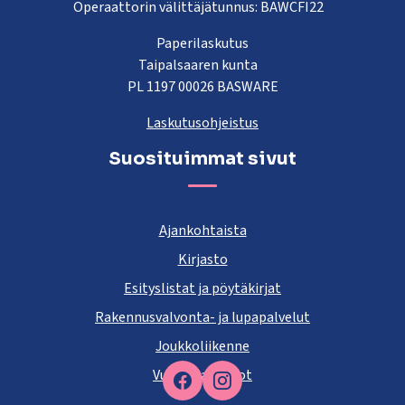
Operaattorin välittäjätunnus: BAWCFI22
Paperilaskutus
Taipalsaaren kunta
PL 1197 00026 BASWARE
Laskutusohjeistus
Suosituimmat sivut
Ajankohtaista
Kirjasto
Esityslistat ja pöytäkirjat
Rakennusvalvonta- ja lupapalvelut
Joukkoliikenne
Vuokra-asunnot
Facebook