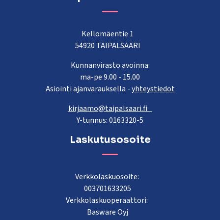
Kellomäentie 1
54920 TAIPALSAARI
Kunnanvirasto avoinna:
ma-pe 9.00 - 15.00
Asiointi ajanvarauksella -
yhteystiedot
kirjaamo@taipalsaari.fi
Y-tunnus: 0163320-5
Laskutusosoite
Verkkolaskuosoite:
003701633205
Verkkolaskuoperaattori:
Basware Oyj