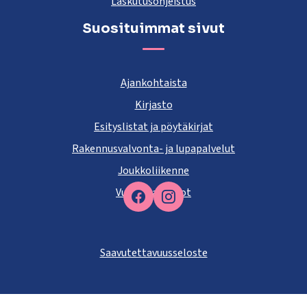
Laskutusohjeistus
Suosituimmat sivut
Ajankohtaista
Kirjasto
Esityslistat ja pöytäkirjat
Rakennusvalvonta- ja lupapalvelut
Joukkoliikenne
Vuokra-asunnot
Facebook
Saavutettavuusseloste