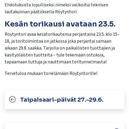
Ehdotuksista lopulliseksi nimeksi valikoitui teknisen
lautakunnan päätöksellä Röytyntori.
Kesän torikausi avataan 23.5.
Röytyntori avaa kesätorikautensa perjantaina 23.5. klo 15–
18, ja toritoimintaa on jatkossa joka perjantai samaan
aikaan 29.8. saakka. Tarjolla on paikallisten tuottajien ja
käsityöläisten tuotteita – tule tekemään ostoksia,
tapaamaan tuttuja ja nauttimaan toritunnelmasta!
Tervetuloa mukaan torielämään Röytyntorille!
Taipalsaari-päivät 27.-29.6.