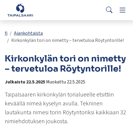
Palaute
Siirry pääsisältöön
Siirry päävalikkoon
Searc
Asuminen ja rakentaminen
Vaih
Yhteystiedot
Valitse
VisitTaipalsaari.fi
käytettävissä
Opetus ja kasvatus
Vaih
fi
Ajankohtaista
oleva
Kirkonkylän tori on nimetty – tervetuloa Röytyntorille!
tulos
ylös-
Hyvinvointi ja terveys
Vaih
Kirkonkylän tori on nimetty
ja
alasnuolilla.
– tervetuloa Röytyntorille!
Kulttuuri ja vapaa-aika
Vaih
Siirry
valittuun
Julkaistu 22.5.2025
Muokattu 22.5.2025
hakutulokseen
Kunta ja päätöksenteko
Vaih
painamalla
Taipalsaaren kirkonkylän torialueelle etsittiin
enteriä.
keväällä nimeä kyselyn avulla. Tekninen
Työ ja yrittäminen
Vaih
Kosketuslaitteiden
lautakunta nimesi torin Röytyntoriksi kaikkiaan 32
käyttäjät
nimiehdotuksen joukosta.
voivat
käyttää