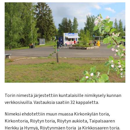
kosketus-
ja
pyyhkäisyliikkeitä.
Torin nimestä järjestettiin kuntalaisille nimikysely kunnan
verkkosivuilla. Vastauksia saatiin 32 kappaletta.
Nimeksi ehdotettiin muun muassa Kirkonkylän toria,
Kirkontoria, Röytyn toria, Röytyn aukiota, Taipalsaaren
Herkku ja Hymyä, Röytynmäen toria ja Kirkkosaaren toria.