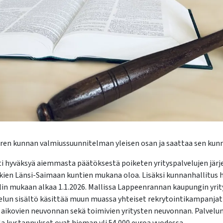
ren kunnan valmiussuunnitelman yleisen osan ja saattaa sen kunn
i hyväksyä aiemmasta päätöksestä poiketen yrityspalvelujen jär
kkien Länsi-Saimaan kuntien mukana oloa. Lisäksi kunnanhallitus h
n mukaan alkaa 1.1.2026. Mallissa Lappeenrannan kaupungin yrit
velun sisältö käsittää muun muassa yhteiset rekrytointikampanjat
iksi aikovien neuvonnan sekä toimivien yritysten neuvonnan. Palvel