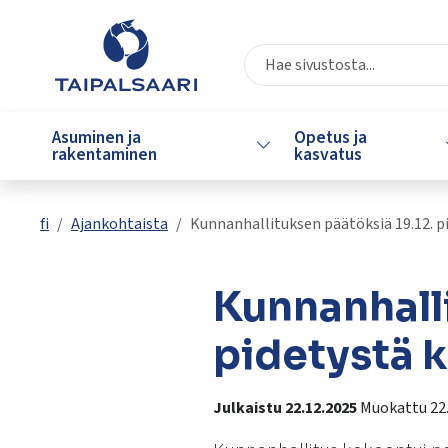
Siirry pääsisältöön
Siirry päävalikkoon
Valitse
käytettävissä
Asuminen ja
Opetus ja
Vaihda alasvetovalikkoa
oleva
rakentaminen
kasvatus
tulos
ylös-
ja
fi
Ajankohtaista
Kunnanhallituksen päätöksiä 19.12. p
alasnuolilla.
Siirry
valittuun
Kunnanhalli
hakutulokseen
painamalla
pidetystä 
enteriä.
Kosketuslaitteiden
Julkaistu 22.12.2025
Muokattu 22
käyttäjät
voivat