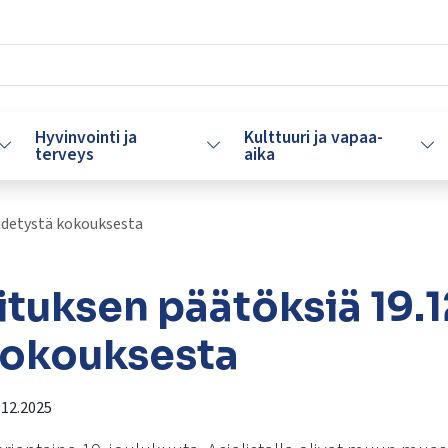
Hyvinvointi ja
Kulttuuri ja vapaa-
Vaihda alasvetovalikkoa
Vaihda alasvetovalikkoa
Vaih
terveys
aika
idetystä kokouksesta
tuksen päätöksiä 19.1
kokouksesta
.12.2025