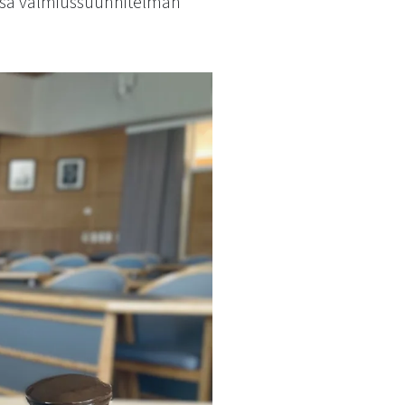
assa valmiussuunnitelman