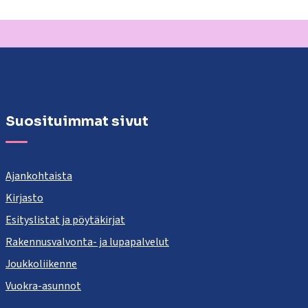
Suosituimmat sivut
Ajankohtaista
Kirjasto
Esityslistat ja pöytäkirjat
Rakennusvalvonta- ja lupapalvelut
Joukkoliikenne
Vuokra-asunnot