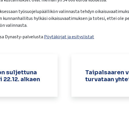
a kustannukset ovat hieman yli 54 000 euroa vuodessa.
uksessaan työsuojelupäällikön valinnasta tehdyn oikaisuvaatimuks
 kunnanhallitus hylkäsi oikaisuvaatimuksen ja totesi, ettei ole 
ön valinnasta.
ssa Dynasty-palvelusta
Pöytäkirjat ja esityslistat
on suljettuna
Taipalsaaren 
 22.12. alkaen
turvataan yhte