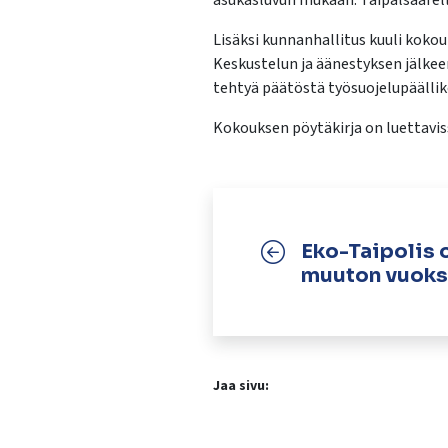
asukasluvun mukaan. Taipalsaarell
Lisäksi kunnanhallitus kuuli koko
Keskustelun ja äänestyksen jälkeen
tehtyä päätöstä työsuojelupäällik
Kokouksen pöytäkirja on luettavi
Eko-Taipolis 
muuton vuoksi
Jaa sivu: