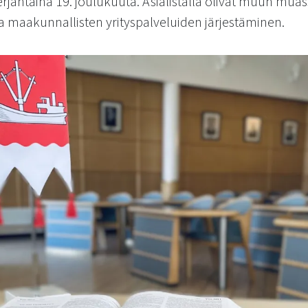
rjantaina 19. joulukuuta. Asialistalla olivat muun mu
a maakunnallisten yrityspalveluiden järjestäminen.