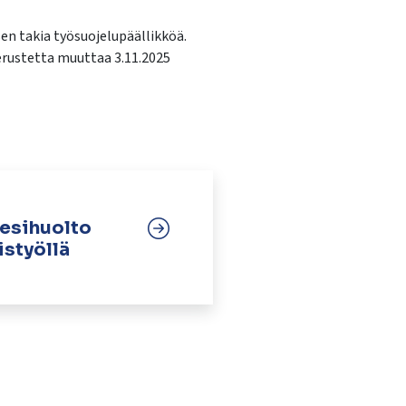
en takia työsuojelupäällikköä.
perustetta muuttaa 3.11.2025
vesihuolto
istyöllä