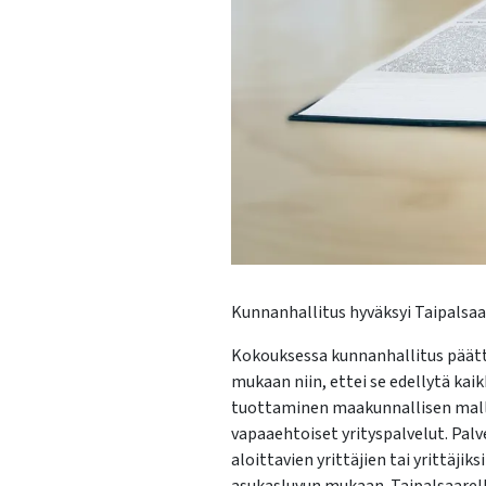
Kunnanhallitus hyväksyi Taipalsaa
Kokouksessa kunnanhallitus päätt
mukaan niin, ettei se edellytä kai
tuottaminen maakunnallisen malli
vapaaehtoiset yrityspalvelut. Pal
aloittavien yrittäjien tai yrittäj