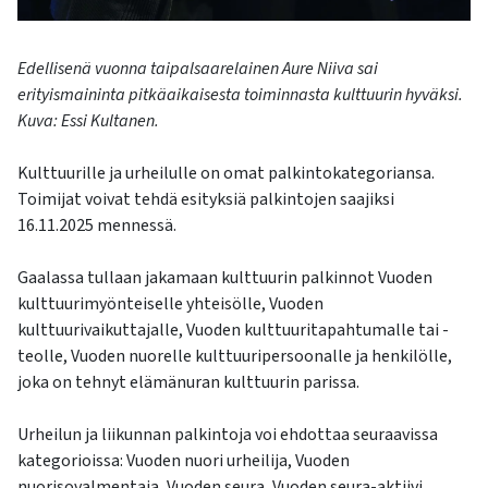
Edellisenä vuonna taipalsaarelainen Aure Niiva sai
erityismaininta pitkäaikaisesta toiminnasta kulttuurin hyväksi.
Kuva: Essi Kultanen.
Kulttuurille ja urheilulle on omat palkintokategoriansa.
Toimijat voivat tehdä esityksiä palkintojen saajiksi
16.11.2025 mennessä.
Gaalassa tullaan jakamaan kulttuurin palkinnot Vuoden
kulttuurimyönteiselle yhteisölle, Vuoden
kulttuurivaikuttajalle, Vuoden kulttuuritapahtumalle tai -
teolle, Vuoden nuorelle kulttuuripersoonalle ja henkilölle,
joka on tehnyt elämänuran kulttuurin parissa.
Urheilun ja liikunnan palkintoja voi ehdottaa seuraavissa
kategorioissa: Vuoden nuori urheilija, Vuoden
nuorisovalmentaja, Vuoden seura, Vuoden seura-aktiivi,