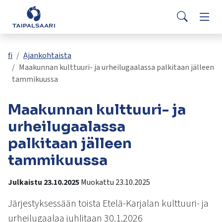
Palaute
Siirry pääsisältöön
Siirry päävalikkoon
Searc
Asuminen ja rakentaminen
Vaih
Yhteystiedot
Valitse
VisitTaipalsaari.fi
käytettävissä
Opetus ja kasvatus
Vaih
fi
Ajankohtaista
oleva
Maakunnan kulttuuri- ja urheilugaalassa palkitaan jälleen
tulos
tammikuussa
ylös-
Hyvinvointi ja terveys
Vaih
ja
Maakunnan kulttuuri- ja
alasnuolilla.
Kulttuuri ja vapaa-aika
Vaih
Siirry
urheilugaalassa
valittuun
palkitaan jälleen
hakutulokseen
Kunta ja päätöksenteko
Vaih
painamalla
tammikuussa
enteriä.
Työ ja yrittäminen
Vaih
Kosketuslaitteiden
Julkaistu 23.10.2025
Muokattu 23.10.2025
käyttäjät
voivat
Järjestyksessään toista Etelä-Karjalan kulttuuri- ja
käyttää
urheilugaalaa juhlitaan 30.1.2026