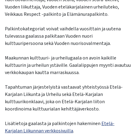
Vuoden liikuttaja, Vuoden eteläkarjalainen urheiluteko,
Veikkaus Respect -palkinto ja Elämänurapalkinto.
Palkintokategoriat voivat vaihdella vuosittain ja uutena
tulevassa gaalassa palkitaan Vuoden nuori
kulttuuripersoona sekä Vuoden nuorisovalmentaja.
Maakunnan kulttuuri- ja urheilugaala on avoin kaikille
kulttuurin ja urheilun ystäville. Gaalalippujen myynti avautuu
verkkokaupan kautta marraskuussa.
Tapahtuman järjestelyistä vastaavat yhteistyössä Etelä-
Karjalan Liikunta ja Urheilu sekä Etelä-Karjalan
kulttuurikonklaavi, joka on Etelä-Karjalan liiton
koordinoima kulttuurialan kehittäjäverkosto.
Lisätietoja gaalasta ja palkintojen hakeminen
Etelä-
Karjalan Liikunnan verkkosivuilla
.