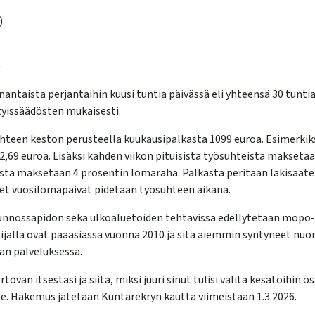
)
)
ntaista perjantaihin kuusi tuntia päivässä eli yhteensä 30 tuntia
tyissäädösten mukaisesti.
teen keston perusteella kuukausipalkasta 1099 euroa. Esimerkiksi 
,69 euroa. Lisäksi kahden viikon pituisista työsuhteista maksetaa
ista maksetaan 4 prosentin lomaraha. Palkasta peritään lakisäät
eet vuosilomapäivät pidetään työsuhteen aikana.
kunnossapidon sekä ulkoaluetöiden tehtävissä edellytetään mopo- t
ijalla ovat pääasiassa vuonna 2010 ja sitä aiemmin syntyneet nuor
an palveluksessa.
n itsestäsi ja siitä, miksi juuri sinut tulisi valita kesätöihin osa
 Hakemus jätetään Kuntarekryn kautta viimeistään 1.3.2026.