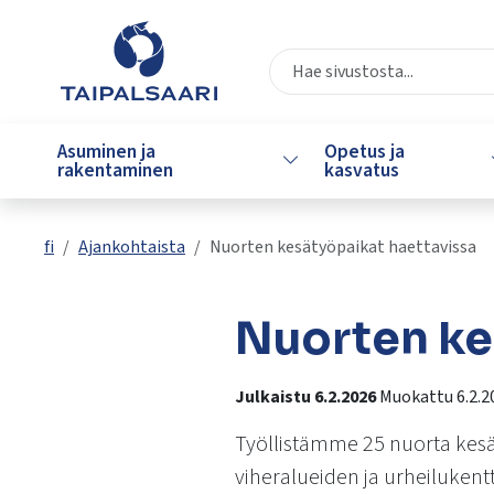
Siirry pääsisältöön
Siirry päävalikkoon
Valitse
käytettävissä
Asuminen ja
Opetus ja
Vaihda alasvetovalikkoa
oleva
rakentaminen
kasvatus
tulos
ylös-
ja
fi
Ajankohtaista
Nuorten kesätyöpaikat haettavissa
alasnuolilla.
Siirry
valittuun
Nuorten ke
hakutulokseen
painamalla
Julkaistu 6.2.2026
Muokattu 6.2.2
enteriä.
Kosketuslaitteiden
Työllistämme 25 nuorta kesät
käyttäjät
viheralueiden ja urheilukent
voivat