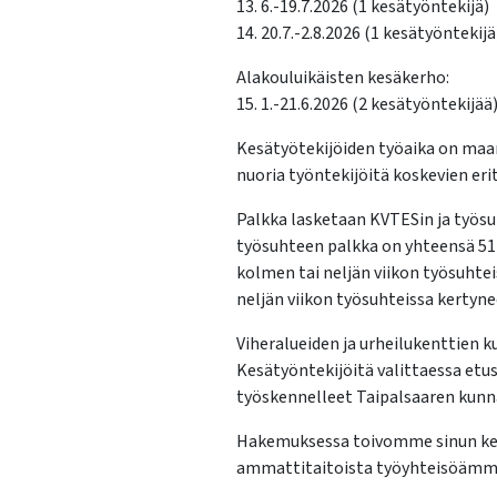
13. 6.-19.7.2026 (1 kesätyöntekijä)
14. 20.7.-2.8.2026 (1 kesätyöntekijä
Alakouluikäisten kesäkerho:
15. 1.-21.6.2026 (2 kesätyöntekijää
Kesätyötekijöiden työaika on maana
nuoria työntekijöitä koskevien eri
Palkka lasketaan KVTESin ja työsuh
työsuhteen palkka on yhteensä 512
kolmen tai neljän viikon työsuhte
neljän viikon työsuhteissa kertyn
Viheralueiden ja urheilukenttien 
Kesätyöntekijöitä valittaessa etus
työskennelleet Taipalsaaren kunn
Hakemuksessa toivomme sinun kertova
ammattitaitoista työyhteisöämme.