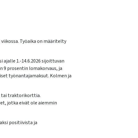
 viikossa. Työaika on määritelty
ajalle 1.-14.6.2026 sijoittuvan
n 9 prosentin lomakorvaus, ja
eiset työnantajamaksut. Kolmen ja
ai traktorikorttia.
et, jotka eivät ole aiemmin
ksi positiivista ja