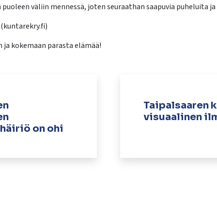
 puoleen väliin mennessä, joten seuraathan saapuvia puheluita ja
(kuntarekry.fi)
n ja kokemaan parasta elämää!
en
Taipalsaaren 
en
visuaalinen il
äiriö on ohi