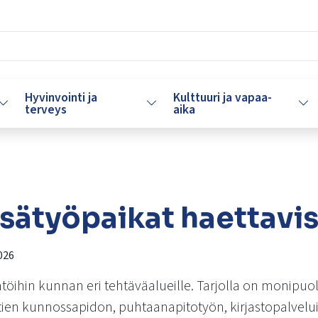
Hyvinvointi ja
Kulttuuri ja vapaa-
Vaihda alasvetovalikkoa
Vaihda alasvetovalikkoa
Vaih
terveys
aika
sätyöpaikat haettavi
026
öihin kunnan eri tehtäväalueille. Tarjolla on monipuoli
tien kunnossapidon, puhtaanapitotyön, kirjastopalvelu