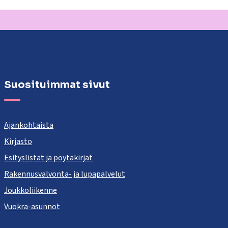
Suosituimmat sivut
Ajankohtaista
Kirjasto
Esityslistat ja pöytäkirjat
Rakennusvalvonta- ja lupapalvelut
Joukkoliikenne
Vuokra-asunnot