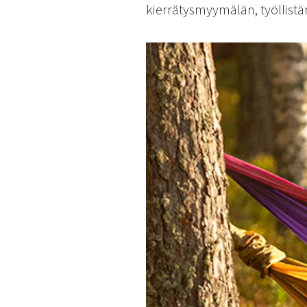
käyttää
kierrätysmyymälän, työllistä
kosketus-
ja
pyyhkäisyliikkeitä.