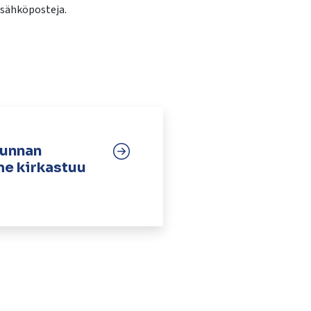
 sähköposteja.
kunnan
me kirkastuu