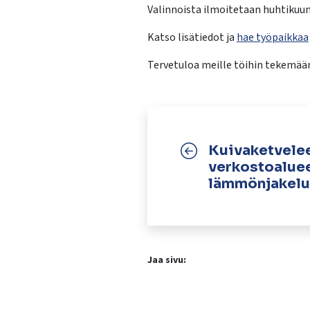
Valinnoista ilmoitetaan huhtikuun
Katso lisätiedot ja
hae työpaikkaa
Tervetuloa meille töihin tekemää
Kuivaketvele
verkostoalue
lämmönjakeluh
Jaa sivu: