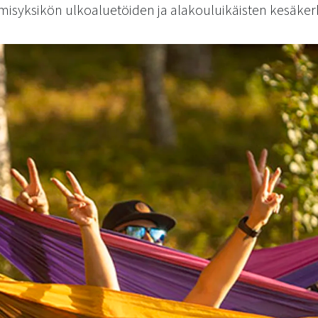
misyksikön ulkoaluetöiden ja alakouluikäisten kesäker