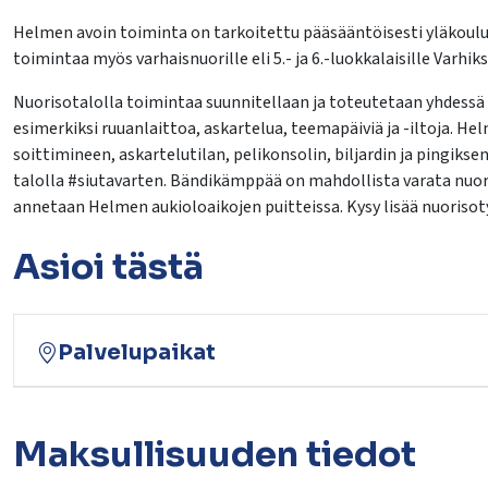
Helmen avoin toiminta on tarkoitettu pääsääntöisesti yläkouluik
toimintaa myös varhaisnuorille eli 5.- ja 6.-luokkalaisille Varhi
Nuorisotalolla toimintaa suunnitellaan ja toteutetaan yhdessä
esimerkiksi ruuanlaittoa, askartelua, teemapäiviä ja -iltoja. 
soittimineen, askartelutilan, pelikonsolin, biljardin ja pingiks
talolla #siutavarten. Bändikämppää on mahdollista varata nuor
annetaan Helmen aukioloaikojen puitteissa. Kysy lisää nuorisot
Asioi tästä
Palvelupaikat
Maksullisuuden tiedot