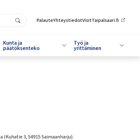
Palaute
Yhteystiedot
VisitTaipalsaari.fi
Search
Kunta ja
Työ ja
da alasvetovalikkoa
Vaihda alasvetovalikkoa
Vaihda al
päätöksenteko
yrittäminen
a (Kuhatie 3, 54915 Saimaanharju).