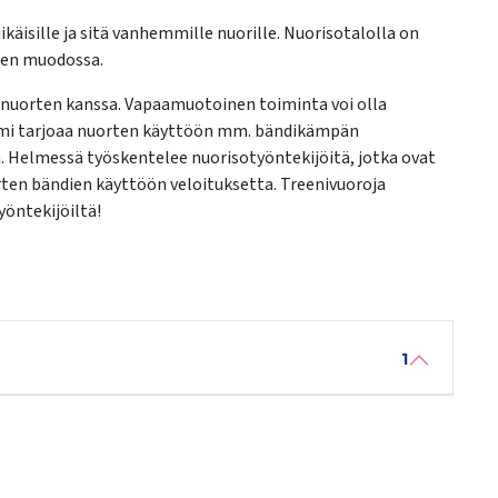
äisille ja sitä vanhemmille nuorille. Nuorisotalolla on
ksen muodossa.
 nuorten kanssa. Vapaamuotoinen toiminta voi olla
Helmi tarjoaa nuorten käyttöön mm. bändikämpän
en. Helmessä työskentelee nuorisotyöntekijöitä, jotka ovat
ten bändien käyttöön veloituksetta. Treenivuoroja
yöntekijöiltä!
1