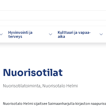
Hyvinvointi ja
Kulttuuri ja vapaa-
Vaihda alasvetovalikkoa
Vaihda alasvetovalikkoa
Vaih
terveys
aika
Nuorisotilat
Nuorisotilatoiminta, Nuorisotalo Helmi
Nuorisotalo Helmi sijaitsee Saimaanharjulla kirjaston naapuriss