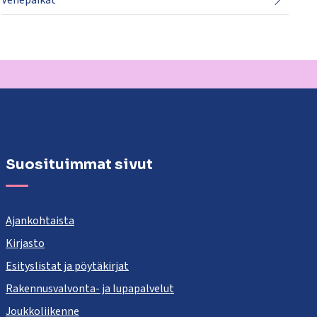
Venepaikat
Suosituimmat sivut
Ajankohtaista
Kirjasto
Esityslistat ja pöytäkirjat
Rakennusvalvonta- ja lupapalvelut
Joukkoliikenne